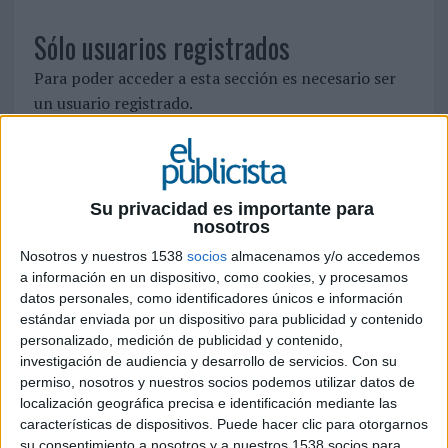
Sólo usuarios registrados
Para poder acceder a esta sección es necesario ser
un usuario registrado.
Si ya está registrado, identifíquese pinchando
aquí
Para registrarse como nuevo usuario pulse
aquí
Su privacidad es importante para
nosotros
Nosotros y nuestros 1538
socios
almacenamos y/o accedemos
SÍGUENOS EN FACEBOOK
a información en un dispositivo, como cookies, y procesamos
datos personales, como identificadores únicos e información
estándar enviada por un dispositivo para publicidad y contenido
personalizado, medición de publicidad y contenido,
investigación de audiencia y desarrollo de servicios.
Con su
permiso, nosotros y nuestros socios podemos utilizar datos de
localización geográfica precisa e identificación mediante las
características de dispositivos. Puede hacer clic para otorgarnos
su consentimiento a nosotros y a nuestros 1538 socios para