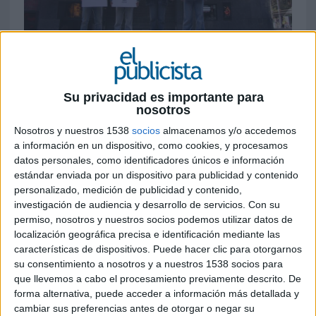
26 DE ABRIL DE 2024
B Corp ha activado su nueva campaña ‘Se
Su privacidad es importante para
escribe con B’ para concienciar sobre la
nosotros
posibilidad de escribir un futuro más justo y
Nosotros y nuestros 1538
socios
almacenamos y/o accedemos
responsable con el medio ambiente
a información en un dispositivo, como cookies, y procesamos
datos personales, como identificadores únicos e información
Ante la actual crisis social y ambiental, el
estándar enviada por un dispositivo para publicidad y contenido
movimiento
B Corp
y su comunidad de más de
personalizado, medición de publicidad y contenido,
250 empresas en España han llamado a la
investigación de audiencia y desarrollo de servicios.
Con su
ciudadanía y a entidades para cambiar las reglas
permiso, nosotros y nuestros socios podemos utilizar datos de
del juego y construir un modelo de sociedad y un
localización geográfica precisa e identificación mediante las
planeta más sostenible a través de las decisiones
características de dispositivos. Puede hacer clic para otorgarnos
y acciones diarias.
su consentimiento a nosotros y a nuestros 1538 socios para
que llevemos a cabo el procesamiento previamente descrito. De
forma alternativa, puede acceder a información más detallada y
La campaña activada por la entidad ha inundado
cambiar sus preferencias antes de otorgar o negar su
Callao City Lights en el Día Mundial de la Tierra