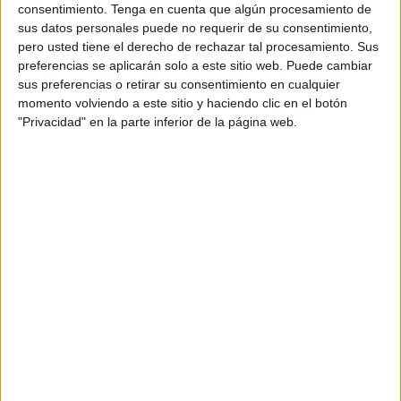
consentimiento.
Tenga en cuenta que algún procesamiento de
junto con el activista ambiental Nacho Dean y la
sus datos personales puede no requerir de su consentimiento,
humorista gráfica Anastasia Bengoechea -
pero usted tiene el derecho de rechazar tal procesamiento. Sus
conocida en redes como Monstruo Espagueti-. El
preferencias se aplicarán solo a este sitio web. Puede cambiar
movimiento también dará visibilidad a la
sus preferencias o retirar su consentimiento en cualquier
campaña a través de redes sociales y de
momento volviendo a este sitio y haciendo clic en el botón
marquesinas y pantallas digitales instaladas en el
"Privacidad" en la parte inferior de la página web.
metro y las zonas más transitadas de Madrid y
Barcelona.
Durante los próximos dos meses, B Corp activará
colaboraciones con más de 25 influencers y
líderes de opinión que darán visibilidad a la
campaña bajo la etiqueta #SeEscribeConB. Estos
influencers, reconocidos en redes por su
compromiso social o ambiental, darán a conocer
Historias escritas con B entre el 13 y el 31 de
mayo. Además, aquellas personas que lo deseen,
podrán compartir su propia historia en
la web
creada
específicamente para la campaña. De