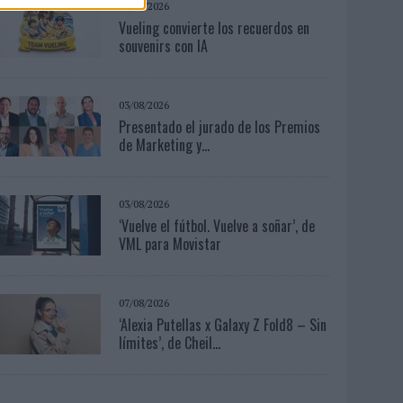
07/08/2026
Vueling convierte los recuerdos en
souvenirs con IA
03/08/2026
Presentado el jurado de los Premios
de Marketing y...
03/08/2026
‘Vuelve el fútbol. Vuelve a soñar’, de
VML para Movistar
07/08/2026
‘Alexia Putellas x Galaxy Z Fold8 – Sin
límites’, de Cheil...