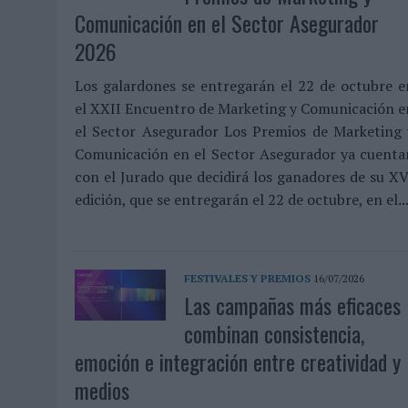
07/08/2026
|
EL VERANO PONE A PRUEBA LA ESTRATEGIA DIGITAL DE
Comunicación en el Sector Asegurador
07/08/2026
|
VUELING CONVIERTE LOS RECUERDOS EN SOUVENIRS CO
2026
07/08/2026
|
CUANDO SE APAGUE EL SOL, EL ECLIPSE DE 2026 POND
Los galardones se entregarán el 22 de octubre e
06/08/2026
|
‘LA VUELTA’, DE FENOMENAL PARA MÁLAGA CF
el XXII Encuentro de Marketing y Comunicación e
06/08/2026
|
SIETE DE CADA DIEZ EMPRESAS ESPAÑOLAS NO INTEGRA
el Sector Asegurador Los Premios de Marketing 
Comunicación en el Sector Asegurador ya cuenta
06/08/2026
|
LA TELEVISIÓN SIGUE LIDERANDO EL CONSUMO DE MEDI
con el Jurado que decidirá los ganadores de su XV
06/08/2026
|
EL USO DE LA IA GENERATIVA ALCANZA YA AL 62% DE L
edición, que se entregarán el 22 de octubre, en el..
06/08/2026
|
SYSTEM1 NOMBRA A KIMBERLY BASTONI COMO NUEVA D
06/08/2026
|
FRIGO Y UNIQLO LANZAN UNA COLECCIÓN PERSONALIZA
06/08/2026
|
LA IA ESTÁ SUBIENDO EL LISTÓN DE LA CREATIVIDAD
FESTIVALES Y PREMIOS
16/07/2026
Las campañas más eficaces
05/08/2026
|
BEON WORLDWIDE LANZA RAÍZ URBANA PARA TRANSFOR
combinan consistencia,
05/08/2026
|
FABRA COMUNICACIÓN INCORPORA A CASONÁ Y ASUME 
emoción e integración entre creatividad y
05/08/2026
|
LOPESAN HOTELS & RESORTS ACERCA EL PARAÍSO CAN
medios
05/08/2026
|
LUIS ARQUILLOS (BURGO DE ARIAS): “LA CONSTRUCCIÓ