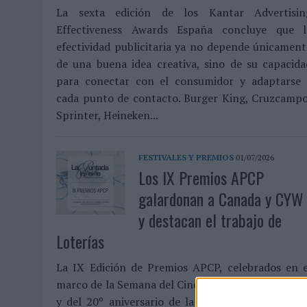
La sexta edición de los Kantar Advertisin
MONEDA”
Effectiveness Awards España concluye que l
07/08/2026
|
‘ALEXIA PUTELLAS X GALAXY Z FOLD8 – SIN LÍMITES’, 
efectividad publicitaria ya no depende únicament
de una buena idea creativa, sino de su capacida
para conectar con el consumidor y adaptarse 
cada punto de contacto. Burger King, Cruzcampo
Sprinter, Heineken...
FESTIVALES Y PREMIOS
01/07/2026
Los IX Premios APCP
galardonan a Canada y CYW
y destacan el trabajo de
Loterías
La IX Edición de Premios APCP, celebrados en e
marco de la Semana del Cine Publicitario de Madri
y del 20º aniversario de la Asociación, se celebr