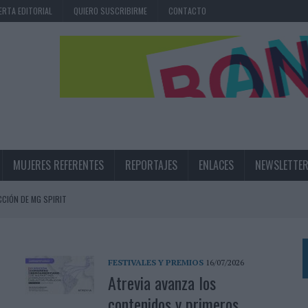
ERTA EDITORIAL
QUIERO SUSCRIBIRME
CONTACTO
MUJERES REFERENTES
REPORTAJES
ENLACES
NEWSLETTE
CIÓN DE MG SPIRIT
NA CAMPAÑA QUE CELEBRA SU REGRESO A PRIMERA DIVISIÓN
TERNACIONAL DE LA CERVEZA
FESTIVALES Y PREMIOS
16/07/2026
360º CENTRADA EN EL ORIGEN BARCELONÉS
Atrevia avanza los
 UNA EXPERIENCIA DE MARCA EN IBIZA
contenidos y primeros