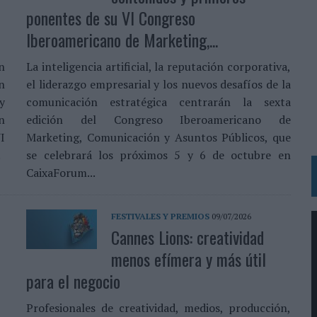
 LAS MARCAS
ponentes de su VI Congreso
N IA
Iberoamericano de Marketing,...
RÁ A PRUEBA LA CREATIVIDAD DE LAS MARCAS
n
La inteligencia artificial, la reputación corporativa,
n
el liderazgo empresarial y los nuevos desafíos de la
N LA INFANCIA EN SU ESTRATEGIA
y
comunicación estratégica centrarán la sexta
n
edición del Congreso Iberoamericano de
OS EN VERANO Y SUPERA AL MÓVIL COMO DISPOSITIVO MÁS UTILIZADO
I
Marketing, Comunicación y Asuntos Públicos, que
OS ESPAÑOLES
.
se celebrará los próximos 5 y 6 de octubre en
IRECTORA COMERCIAL GLOBAL
CaixaForum...
BLE INSPIRADA EN CORNETTO, CALIPPO Y SOLERO
FESTIVALES Y PREMIOS
09/07/2026
Cannes Lions: creatividad
MAR EL PATRIMONIO HISTÓRICO EN ACTIVOS CULTURALES Y ECONÓMICOS
menos efímera y más útil
LA GESTIÓN DE SUS RELACIONES CON LOS MEDIOS
para el negocio
ARIO EN SU ÚLTIMA CAMPAÑA INTERNACIONAL
Profesionales de creatividad, medios, producción,
N DE MARCA A LARGO PLAZO Y LA MEDICIÓN SON DOS CARAS DE LA MISMA