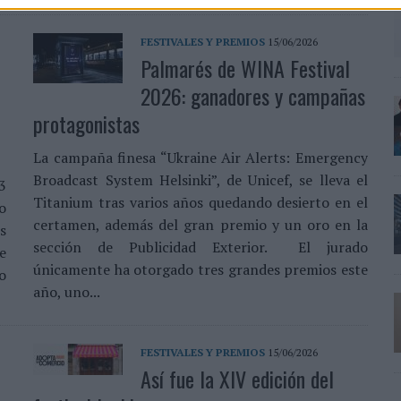
FESTIVALES Y PREMIOS
15/06/2026
Palmarés de WINA Festival
2026: ganadores y campañas
protagonistas
La campaña finesa “Ukraine Air Alerts: Emergency
Broadcast System Helsinki”, de Unicef, se lleva el
 3
Titanium tras varios años quedando desierto en el
o
certamen, además del gran premio y un oro en la
s
sección de Publicidad Exterior. El jurado
e
únicamente ha otorgado tres grandes premios este
o
año, uno...
FESTIVALES Y PREMIOS
15/06/2026
Así fue la XIV edición del