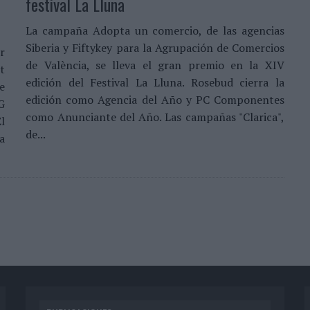
festival La Lluna
La campaña Adopta un comercio, de las agencias
Siberia y Fiftykey para la Agrupación de Comercios
r
de València, se lleva el gran premio en la XIV
t
edición del Festival La Lluna. Rosebud cierra la
e
edición como Agencia del Año y PC Componentes
G
como Anunciante del Año. Las campañas "Clarica",
l
de...
a