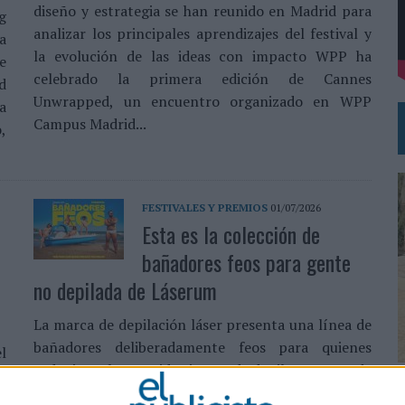
diseño y estrategia se han reunido en Madrid para
g
analizar los principales aprendizajes del festival y
a
DE CHEIL SPAIN PARA SAMSUNG ELECTRONICS IBERIA
la evolución de las ideas con impacto WPP ha
e
celebrado la primera edición de Cannes
d
Unwrapped, un encuentro organizado en WPP
a
Campus Madrid...
,
FESTIVALES Y PREMIOS
01/07/2026
Esta es la colección de
bañadores feos para gente
no depilada de Láserum
La marca de depilación láser presenta una línea de
bañadores deliberadamente feos para quienes
l
todavía no han tenido tiempo de depilarse antes de
d
0
ir a la playa ¿Puede ser algo feo, diseñado a
ó