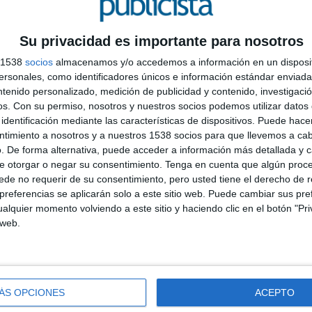
conciencia para que efectivamente sea feo, una
a
buena palanca de comunicación para disparar la
e
Su privacidad es importante para nosotros
notoriedad ...
o
s 1538
socios
almacenamos y/o accedemos a información en un disposit
A
sonales, como identificadores únicos e información estándar enviada 
m
ntenido personalizado, medición de publicidad y contenido, investigaci
os.
Con su permiso, nosotros y nuestros socios podemos utilizar datos 
V
FESTIVALES Y PREMIOS
24/06/2026
identificación mediante las características de dispositivos. Puede hacer
'Ghost of Yotei' conquista el
d
ntimiento a nosotros y a nuestros 1538 socios para que llevemos a ca
m
Gran Premio de los IV
. De forma alternativa, puede acceder a información más detallada y 
Premios OOH Lovers
e otorgar o negar su consentimiento.
Tenga en cuenta que algún proc
de no requerir de su consentimiento, pero usted tiene el derecho de r
referencias se aplicarán solo a este sitio web. Puede cambiar sus pref
g
La FEDE reconoce las mejores campañas de
alquier momento volviendo a este sitio y haciendo clic en el botón "Pri
8
publicidad exterior del año en una edición que ha
 web.
,
premiado a marcas como Cabify, Vueling,
a
Fundación "la Caixa" y el Ayuntamiento de Madrid
o
La campaña 'Ghost of Yotei', de Sony Interactive
e
Entertainment, se ha alzado con el Gran Premio de
ÁS OPCIONES
ACEPTO
la IV edición de...