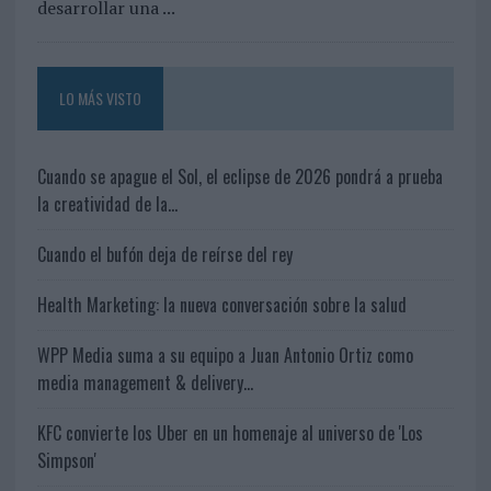
desarrollar una ...
a
s
’
,
LO MÁS VISTO
d
e
D
Cuando se apague el Sol, el eclipse de 2026 pondrá a prueba
e
n
la creatividad de la...
t
s
Cuando el bufón deja de reírse del rey
u
C
Health Marketing: la nueva conversación sobre la salud
r
e
a
WPP Media suma a su equipo a Juan Antonio Ortiz como
t
media management & delivery...
i
v
KFC convierte los Uber en un homenaje al universo de 'Los
e
Simpson'
p
a