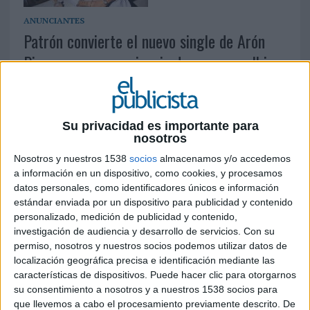
ANUNCIANTES
Patrón convierte el nuevo single de Arón
Piper en una experiencia de marca en Ibiza
Su privacidad es importante para
nosotros
Nosotros y nuestros 1538
socios
almacenamos y/o accedemos
a información en un dispositivo, como cookies, y procesamos
MUNDO ONLINE
El verano pone a prueba la estrategia
datos personales, como identificadores únicos e información
estándar enviada por un dispositivo para publicidad y contenido
digital de las marcas
personalizado, medición de publicidad y contenido,
investigación de audiencia y desarrollo de servicios.
Con su
permiso, nosotros y nuestros socios podemos utilizar datos de
localización geográfica precisa e identificación mediante las
características de dispositivos. Puede hacer clic para otorgarnos
su consentimiento a nosotros y a nuestros 1538 socios para
que llevemos a cabo el procesamiento previamente descrito. De