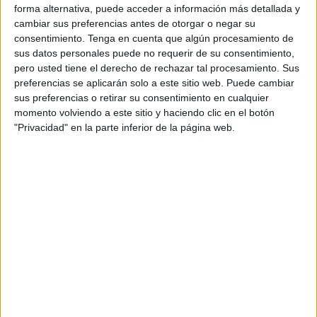
forma alternativa, puede acceder a información más detallada y
ANUNCIANTES
cambiar sus preferencias antes de otorgar o negar su
Vueling convierte los recuerdos en
consentimiento.
Tenga en cuenta que algún procesamiento de
sus datos personales puede no requerir de su consentimiento,
souvenirs con IA
pero usted tiene el derecho de rechazar tal procesamiento. Sus
preferencias se aplicarán solo a este sitio web. Puede cambiar
sus preferencias o retirar su consentimiento en cualquier
momento volviendo a este sitio y haciendo clic en el botón
"Privacidad" en la parte inferior de la página web.
ANUNCIANTES
Siete de cada diez empresas españolas no
integran la infancia en su estrategia