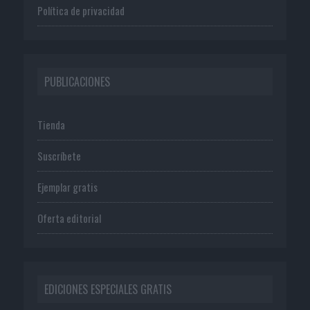
l
Política de privacidad
.
V
u
e
l
PUBLICACIONES
v
e
a
Tienda
s
o
Suscríbete
ñ
a
r
Ejemplar gratis
’
,
Oferta editorial
d
e
V
M
L
EDICIONES ESPECIALES GRATIS
p
a