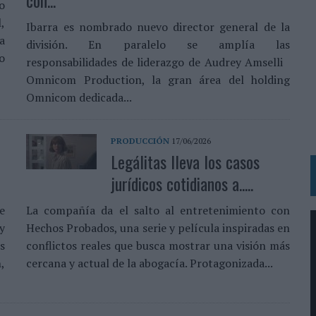
con...
o
 LAS MARCAS
,
Ibarra es nombrado nuevo director general de la
N IA
a
división. En paralelo se amplía las
RÁ A PRUEBA LA CREATIVIDAD DE LAS MARCAS
do
responsabilidades de liderazgo de Audrey Amselli
Omnicom Production, la gran área del holding
Omnicom dedicada...
N LA INFANCIA EN SU ESTRATEGIA
OS EN VERANO Y SUPERA AL MÓVIL COMO DISPOSITIVO MÁS UTILIZADO
PRODUCCIÓN
17/06/2026
OS ESPAÑOLES
Legálitas lleva los casos
IRECTORA COMERCIAL GLOBAL
jurídicos cotidianos a.....
BLE INSPIRADA EN CORNETTO, CALIPPO Y SOLERO
e
La compañía da el salto al entretenimiento con
y
Hechos Probados, una serie y película inspiradas en
MAR EL PATRIMONIO HISTÓRICO EN ACTIVOS CULTURALES Y ECONÓMICOS
s
conflictos reales que busca mostrar una visión más
LA GESTIÓN DE SUS RELACIONES CON LOS MEDIOS
n,
cercana y actual de la abogacía. Protagonizada...
ARIO EN SU ÚLTIMA CAMPAÑA INTERNACIONAL
N DE MARCA A LARGO PLAZO Y LA MEDICIÓN SON DOS CARAS DE LA MISMA