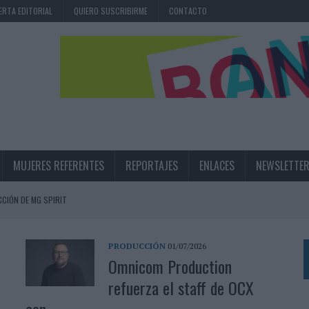
ERTA EDITORIAL
QUIERO SUSCRIBIRME
CONTACTO
MUJERES REFERENTES
REPORTAJES
ENLACES
NEWSLETTE
CIÓN DE MG SPIRIT
NA CAMPAÑA QUE CELEBRA SU REGRESO A PRIMERA DIVISIÓN
TERNACIONAL DE LA CERVEZA
PRODUCCIÓN
01/07/2026
Omnicom Production
360º CENTRADA EN EL ORIGEN BARCELONÉS
refuerza el staff de OCX
 UNA EXPERIENCIA DE MARCA EN IBIZA