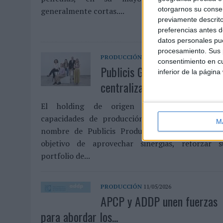
otorgarnos su conse
generalmente cortas....
previamente descrito
preferencias antes d
datos personales pue
procesamiento. Sus p
PRODUCCIÓN
13/05/2026
consentimiento en cu
Publicis Groupe España
inferior de la página
centraliza su capacidad de ..
El holding de origen francés integra su
capacidades de producción y contenido bajo e
M
nombre de Publicis Production España con e
objetivo de aprovechar sinergias, reforzar s
portfolio de...
PRODUCCIÓN
11/05/2026
APCP y ADDP unen fuerzas
para abordar los...