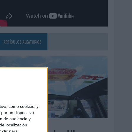
ARTÍCULOS ALEATORIOS
ivo, como cookies, y
por un dispositivo
ón de audiencia y
3/08/2026
de localización
 clic para