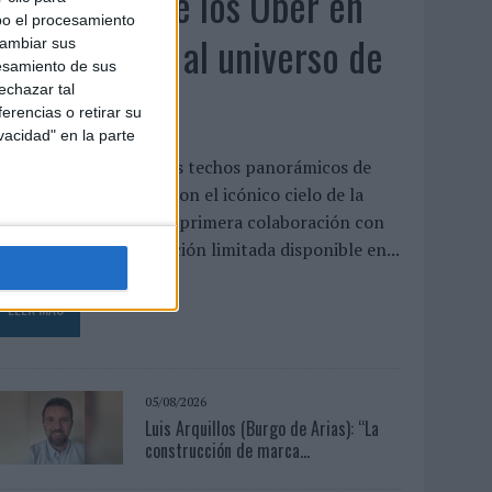
KFC convierte los Uber en
bo el procesamiento
un homenaje al universo de
cambiar sus
esamiento de sus
'Los Simpson'
echazar tal
erencias o retirar su
vacidad" en la parte
a cadena interviene los techos panorámicos de
na flota de vehículos con el icónico cielo de la
erie para presentar su primera colaboración con
isney, un menú de edición limitada disponible en...
LEER MÁS
05/08/2026
Luis Arquillos (Burgo de Arias): “La
construcción de marca...