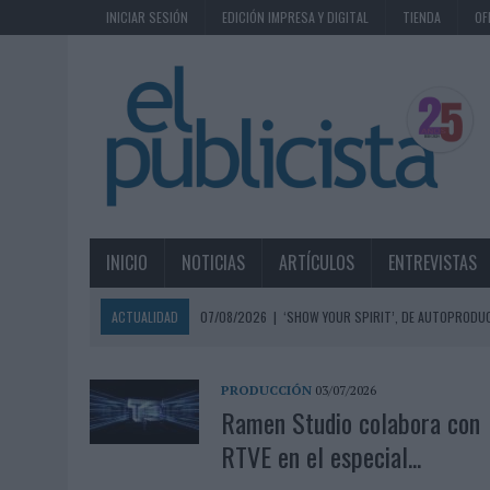
INICIAR SESIÓN
EDICIÓN IMPRESA Y DIGITAL
TIENDA
OF
INICIO
NOTICIAS
ARTÍCULOS
ENTREVISTAS
ACTUALIDAD
07/08/2026
|
‘SHOW YOUR SPIRIT’, DE AUTOPRODUC
07/08/2026
|
EL MÁLAGA CF CULMINA SU TRILOGÍA DE MARCA CON U
07/08/2026
|
MAHOU REIVINDICA EL RITUAL DE LA CAÑA EN EL DÍA IN
PRODUCCIÓN
03/07/2026
Ramen Studio colabora con
07/08/2026
|
MG SPIRIT RELANZA SU MARCA CON UNA ESTRATEGIA 
RTVE en el especial...
07/08/2026
|
PATRÓN CONVIERTE EL NUEVO SINGLE DE ARÓN PIPER EN