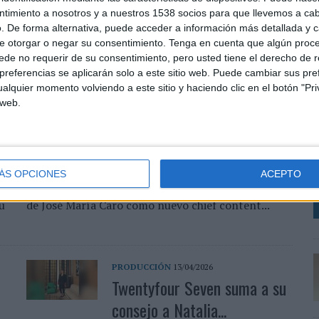
lanzada para el próximo mundial de fútbol,
ntimiento a nosotros y a nuestros 1538 socios para que llevemos a ca
poniendo en el centro la emoción del aficionado. La
. De forma alternativa, puede acceder a información más detallada y 
activación...
e otorgar o negar su consentimiento.
Tenga en cuenta que algún proc
de no requerir de su consentimiento, pero usted tiene el derecho de r
referencias se aplicarán solo a este sitio web. Puede cambiar sus pref
PRODUCCIÓN
12/05/2026
alquier momento volviendo a este sitio y haciendo clic en el botón "Pri
Secuoya Studios incorpora a
 web.
L
.
José María Caro como.....
u
s
s
La compañía refuerza su estrategia global de
D
l
contenidos con el objetivo de potenciar su apuesta
ÁS OPCIONES
ACEPTO
l
creativa Secuoya Studios anuncia la incorporación
u
de José María Caro como nuevo chief content...
PRODUCCIÓN
13/04/2026
Twentyfour Seven suma a su
consejo a Natalia...