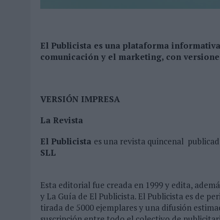
04/08/2026
|
‘LA ÚNICA CERVEZA DEL MUNDO QUE SE DISFRUTA DOS 
07/08/2026
|
EL MÁLAGA CF CULMINA SU TRILOGÍA DE MARCA CON U
El Publicista es una plataforma informativa
comunicación y el marketing, con versiones
VERSIÓN IMPRESA
La Revista
El Publicista
es una revista quincenal publica
SLL
Esta editorial fue creada en 1999 y edita, ademá
y La Guía de El Publicista. El Publicista es de p
tirada de 5000 ejemplares y una difusión estima
suscripción entre todo el colectivo de publicita