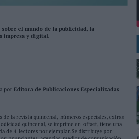
VECES’, DE INUSUALY PARA CERVEZA CAPAZ
NA CAMPAÑA QUE CELEBRA SU REGRESO A PRIMERA DIVISIÓN
 sobre el mundo de la publicidad, la
 impresa y digital.
da por
Editora de Publicaciones Especializadas
s de la revista quincenal, números especiales, extras
eriodicidad quincenal, se imprime en offset, tiene una
0
da de 4 lectores por ejemplar. Se distribuye por
rios: anunciantes, agencias, medios de comunicación,