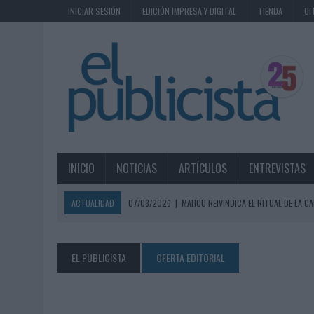
INICIAR SESIÓN
EDICIÓN IMPRESA Y DIGITAL
TIENDA
OF
INICIO
NOTICIAS
ARTÍCULOS
ENTREVISTAS
ACTUALIDAD
07/08/2026
|
MAHOU REIVINDICA EL RITUAL DE LA CA
07/08/2026
|
MG SPIRIT RELANZA SU MARCA CON UNA ESTRATEGIA 
07/08/2026
|
PATRÓN CONVIERTE EL NUEVO SINGLE DE ARÓN PIPER EN
EL PUBLICISTA
OFERTA EDITORIAL
07/08/2026
|
EL VERANO PONE A PRUEBA LA ESTRATEGIA DIGITAL DE
07/08/2026
|
VUELING CONVIERTE LOS RECUERDOS EN SOUVENIRS CO