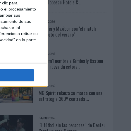
para Lopesan Hotels &...
 clic para
bo el procesamiento
cambiar sus
esamiento de sus
04/08/2026
Babaria y Maxibon son ‘el match
echazar tal
perfecto del verano’
erencias o retirar su
vacidad" en la parte
06/08/2026
System1 nombra a Kimberly Bastoni
como nueva directora...
07/08/2026
MG Spirit relanza su marca con una
estrategia 360º centrada ...
04/08/2026
‘El fútbol sin las personas’, de Dentsu
Creative para Orange