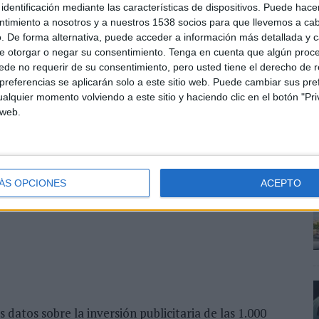
identificación mediante las características de dispositivos. Puede hacer
onsables de las firmas y se recogen reportajes sobre
ntimiento a nosotros y a nuestros 1538 socios para que llevemos a ca
. De forma alternativa, puede acceder a información más detallada y 
e otorgar o negar su consentimiento.
Tenga en cuenta que algún proc
de no requerir de su consentimiento, pero usted tiene el derecho de r
referencias se aplicarán solo a este sitio web. Puede cambiar sus pref
alquier momento volviendo a este sitio y haciendo clic en el botón "Pri
 web.
y empresas relacionadas con este sector tienen su
nvestigación. En este anuario se recogen datos como
bajo, los recursos humanos, el equipamiento, control de
y el staff directivo, entre otros.
ÁS OPCIONES
ACEPTO
e el sector, donde se hace balance del año y se
bles de los institutos.
atos sobre la inversión publicitaria de las 1.000