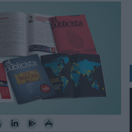
RÁ A PRUEBA LA CREATIVIDAD DE LAS MARCAS
N LA INFANCIA EN SU ESTRATEGIA
OS EN VERANO Y SUPERA AL MÓVIL COMO DISPOSITIVO MÁS UTILIZADO
OS ESPAÑOLES
IRECTORA COMERCIAL GLOBAL
BLE INSPIRADA EN CORNETTO, CALIPPO Y SOLERO
MAR EL PATRIMONIO HISTÓRICO EN ACTIVOS CULTURALES Y ECONÓMICOS
LA GESTIÓN DE SUS RELACIONES CON LOS MEDIOS
ARIO EN SU ÚLTIMA CAMPAÑA INTERNACIONAL
N DE MARCA A LARGO PLAZO Y LA MEDICIÓN SON DOS CARAS DE LA MISMA
N HOTELS & RESORTS