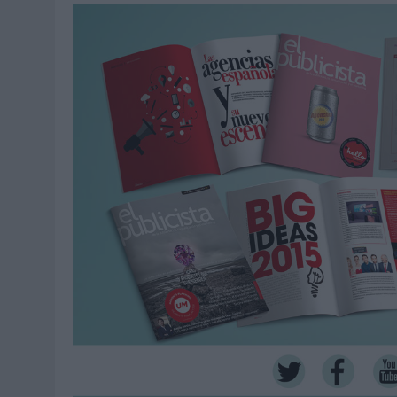
07/08/2026
|
CUANDO SE APAGUE EL SOL, EL ECLIPSE DE 2026 POND
06/08/2026
|
‘LA VUELTA’, DE FENOMENAL PARA MÁLAGA CF
06/08/2026
|
SIETE DE CADA DIEZ EMPRESAS ESPAÑOLAS NO INTEGRA
06/08/2026
|
LA TELEVISIÓN SIGUE LIDERANDO EL CONSUMO DE MEDI
06/08/2026
|
EL USO DE LA IA GENERATIVA ALCANZA YA AL 62% DE L
06/08/2026
|
SYSTEM1 NOMBRA A KIMBERLY BASTONI COMO NUEVA D
06/08/2026
|
FRIGO Y UNIQLO LANZAN UNA COLECCIÓN PERSONALIZA
06/08/2026
|
LA IA ESTÁ SUBIENDO EL LISTÓN DE LA CREATIVIDAD
05/08/2026
|
BEON WORLDWIDE LANZA RAÍZ URBANA PARA TRANSFOR
05/08/2026
|
FABRA COMUNICACIÓN INCORPORA A CASONÁ Y ASUME 
05/08/2026
|
LOPESAN HOTELS & RESORTS ACERCA EL PARAÍSO CAN
05/08/2026
|
LUIS ARQUILLOS (BURGO DE ARIAS): “LA CONSTRUCCIÓ
MONEDA”
04/08/2026
|
‘EL PARAÍSO MÁS CERCA’, DE 22GRADOS PARA LOPESA