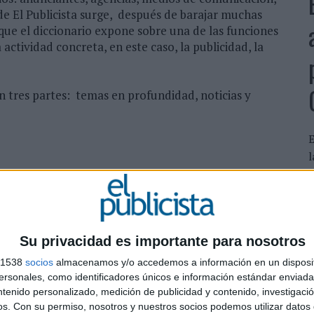
e de El Publicista surge, después de barajar muchas
 que el diccionario expone sobre una de las funciones
 actividad concreta, en este caso, la publicidad, la
 tres partes: temas en profundidad, noticias y
E
l
q
m
Medios
ás importantes agencias de publicidad y agencias de
Su privacidad es importante para nosotros
ia participa con una doble página donde presentan
undación, delegaciones, grupo al que pertenece, tipo
s 1538
socios
almacenamos y/o accedemos a información en un disposit
sonales, como identificadores únicos e información estándar enviada 
medios, cuentas adquiridas en el año, principales
ntenido personalizado, medición de publicidad y contenido, investigaci
tivo.
os.
Con su permiso, nosotros y nuestros socios podemos utilizar datos 
rme sobre el sector, donde se hace balance del año,