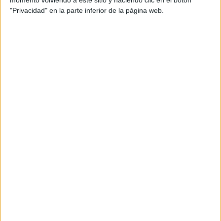
"Privacidad" en la parte inferior de la página web.
Para cualquier cuestión o sugerencia, rellene el
siguiente formulario
Los campos marcados con * son obligatorios
Nombre
*:
E-mail *:
Teléfono:
Su
pregunta: