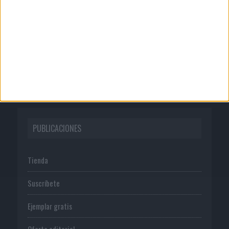
Quienes somos
Publicidad
Normas de uso
Política de privacidad
PUBLICACIONES
Tienda
Suscríbete
Ejemplar gratis
Oferta editorial