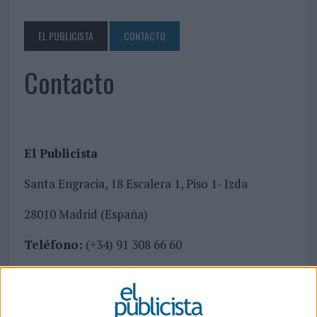
EL PUBLICISTA
CONTACTO
Contacto
El Publicista
Santa Engracia, 18 Escalera 1, Piso 1- Izda
28010 Madrid (España)
Teléfono:
(+34) 91 308 66 60
E-mail:
elpublicista@elpublicista.com
Cómo llegar