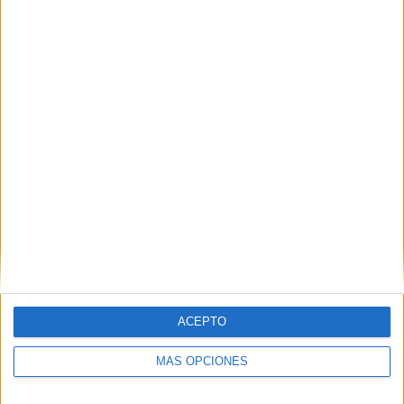
VÍDEO DESTACADO
ACEPTO
MÁS OPCIONES
ARTÍCULOS ALEATORIOS