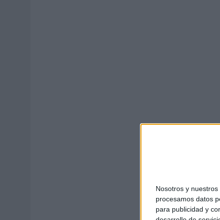
MONEDA”
07/08/2026
|
‘ALEXIA PUTELLAS X GALAXY Z FOLD8 – SIN LÍMITES’, 
Nosotros y nuestro
procesamos datos per
para publicidad y co
desarrollo de servici