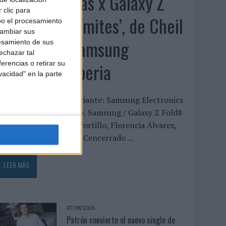
‘Alexia Putellas x Galaxy Z
 clic para
Fold8 – Sin límites’, de Cheil
bo el procesamiento
cambiar sus
Spain para Samsung
esamiento de sus
echazar tal
Electronics Iberia
erencias o retirar su
vacidad" en la parte
FICHA TÉCNICA Anunciante: Samsung Electronics
beria Marca / Producto: Samsung / Galaxy Z Fold8
quipo cliente: Xavier Portillo, Florencia Álvarez,
aura Raimundo, María Cencerrado ...
LEER MÁS
07/08/2026
Patrón convierte el nuevo single de