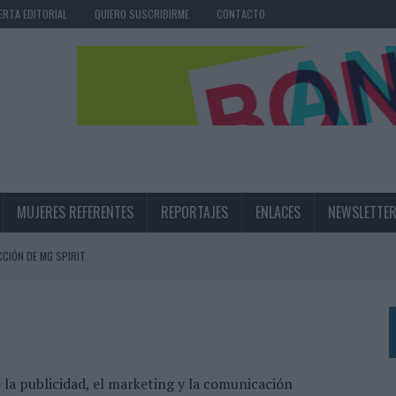
ERTA EDITORIAL
QUIERO SUSCRIBIRME
CONTACTO
MUJERES REFERENTES
REPORTAJES
ENLACES
NEWSLETTE
CIÓN DE MG SPIRIT
NA CAMPAÑA QUE CELEBRA SU REGRESO A PRIMERA DIVISIÓN
TERNACIONAL DE LA CERVEZA
360º CENTRADA EN EL ORIGEN BARCELONÉS
 UNA EXPERIENCIA DE MARCA EN IBIZA
e la publicidad, el marketing y la comunicación