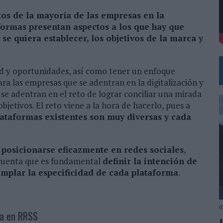
L PRIMER SEMESTRE HASTA LOS 196 MILLONES DE EUROS
tos de la mayoría de las empresas en la
aformas presentan aspectos a los que hay que
 COMO MEDIA MANAGEMENT & DELIVERY PRESIDENT
e quiera establecer, los objetivos de la marca y
idad y oportunidades, así como tener un enfoque
ra las empresas que se adentran en la digitalización y
 se adentran en el reto de lograr conciliar una mirada
jetivos. El reto viene a la hora de hacerlo, pues a
ataformas existentes son muy diversas y cada
posicionarse eficazmente en redes sociales
,
 cuenta que es fundamental
definir la intención de
mplar la especificidad de cada plataforma
.
0
ca en RRSS