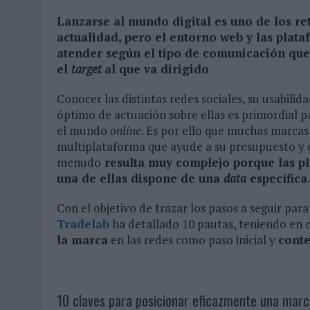
31/07/2026
|
MAKING SCIENCE AUMENTA UN 12,8% SUS VENTAS EN E
Lanzarse al mundo digital es uno de los re
actualidad, pero el entorno web y las plat
31/07/2026
|
WPP MEDIA SUMA A SU EQUIPO A JUAN ANTONIO ORTIZ
atender según el tipo de comunicación que s
06/08/2026
|
LA IA ESTÁ SUBIENDO EL LISTÓN DE LA CREATIVIDAD
el
target
al que va dirigido
Conocer las distintas redes sociales, su usabil
óptimo de actuación sobre ellas es primordial pa
el mundo
online
. Es por ello que muchas marcas
multiplataforma que ayude a su presupuesto y ob
menudo
resulta muy complejo porque las pl
una de ellas dispone de una
data
específica
.
Con el objetivo de trazar los pasos a seguir para
Tradelab
ha detallado 10 pautas, teniendo en
la marca
en las redes como paso inicial y
conte
10 claves para posicionar eficazmente una mar