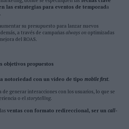
marketing, donde se especifiquen las
fechas clave
en las estrategias para eventos de temporad
a
.
 aumentar su presupuesto para lanzar nuevos
 Además, a través de campañas
always on
optimizadas
mejora del ROAS.
s objetivos propuestos
a notoriedad con un vídeo de tipo
mobile first
.
 de generar interacciones con los usuarios, lo que se
eriencia o el
storytelling
.
 las
ventas con formato redireccional, ser un
call-