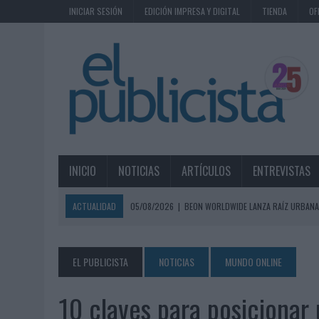
INICIAR SESIÓN
EDICIÓN IMPRESA Y DIGITAL
TIENDA
OF
INICIO
NOTICIAS
ARTÍCULOS
ENTREVISTAS
ACTUALIDAD
05/08/2026
|
BEON WORLDWIDE LANZA RAÍZ URBANA
ECONÓMICOS
05/08/2026
|
FABRA COMUNICACIÓN INCORPORA A CASONÁ Y ASUME 
EL PUBLICISTA
NOTICIAS
MUNDO ONLINE
05/08/2026
|
LOPESAN HOTELS & RESORTS ACERCA EL PARAÍSO CAN
10 claves para posicionar
05/08/2026
|
LUIS ARQUILLOS (BURGO DE ARIAS): “LA CONSTRUCCIÓ