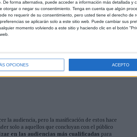
. De forma alternativa, puede acceder a información más detallada y 
en edades más maduras que buscan, al igual que en
e otorgar o negar su consentimiento.
Tenga en cuenta que algún proc
entos clave y no al día a día (bodas, nacimientos,
de no requerir de su consentimiento, pero usted tiene el derecho de r
referencias se aplicarán solo a este sitio web. Puede cambiar sus pref
alquier momento volviendo a este sitio y haciendo clic en el botón "Pri
 web.
u estrategia
l tipo de contenido, los mensajes y las plataformas
ÁS OPCIONES
ACEPTO
ntas de
insight
de plataformas sociales y estudios
r la audiencia, pero la masificación de estos hace
nder solo a aquellos que concluyan con el público
izar en las audiencias más cualificadas
para