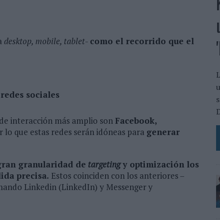
a
desktop, mobile, tablet
-
como el recorrido que el
L
u
 redes sociales
s
D
 de interacción más amplio son
Facebook,
or lo que estas redes serán idóneas para
generar
gran granularidad de
targeting
y optimización los
ida precisa.
Estos coinciden con los anteriores –
umando Linkedin (LinkedIn) y Messenger y