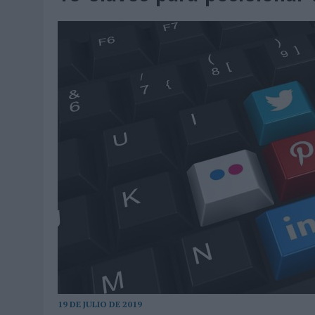
MONEDA”
04/08/2026
|
‘EL PARAÍSO MÁS CERCA’, DE 22GRADOS PARA LOPESA
04/08/2026
|
‘LA ÚNICA CERVEZA DEL MUNDO QUE SE DISFRUTA DOS 
04/08/2026
|
‘EL FÚTBOL SIN LAS PERSONAS’, DE DENTSU CREATIVE
04/08/2026
|
CAPAZ, LA CERVEZA QUE CONVIERTE CADA BOTELLA EN
04/08/2026
|
BABARIA Y MAXIBON SON ‘EL MATCH PERFECTO DEL VE
04/08/2026
|
AUDIBLE REIVINDICA EL PODER TRANSFORMADOR DEL A
03/08/2026
|
‘VUELVE EL FÚTBOL. VUELVE A SOÑAR’, DE VML PARA MO
03/08/2026
|
MOVISTAR APELA A LA ILUSIÓN DE LAS AFICIONES PARA
03/08/2026
|
EL REAL BETIS INVITA A LOS AFICIONADOS A DISEÑAR 
03/08/2026
|
KFC CONVIERTE LOS UBER EN UN HOMENAJE AL UNIVERS
03/08/2026
|
BACK MARKET PONE A LA MADRE DE SU FUNDADOR COMO
03/08/2026
|
PRESENTADO EL JURADO DE LOS PREMIOS DE MARKETI
19 DE JULIO DE 2019
31/07/2026
|
‘FROZEN DUNKIN’ X CALIPPO®’, AUTOPRODUCCIÓN DE 