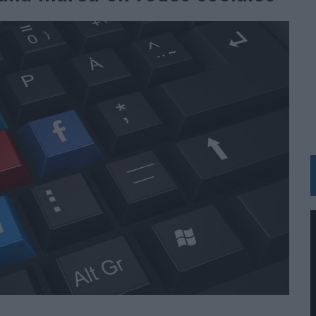
N HOTELS & RESORTS
VECES’, DE INUSUALY PARA CERVEZA CAPAZ
 PARA ORANGE
 UNA OPORTUNIDAD DE INCLUSIÓN
RANO’
UDIO EN SU NUEVA CAMPAÑA GLOBAL DE MARCA
VISTAR
 EL REGRESO DEL FÚTBOL
SU PRÓXIMA CAMISETA FOREVER GREEN
O DE 'LOS SIMPSON'
 AVAL DE SU CALIDAD
NG Y COMUNICACIÓN EN EL SECTOR ASEGURADOR 2026
DUNKIN’