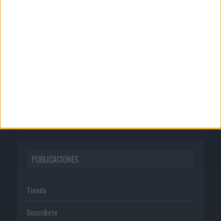
CORPORATIVO
Quienes somos
Publicidad
Normas de uso
Política de privacidad
PUBLICACIONES
Tienda
Suscríbete