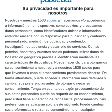
Su privacidad es importante para
16 DE JULIO DE 2020
nosotros
Nosotros y nuestros 1538
socios
almacenamos y/o accedemos
La ceremonia será este jueves 16 de julio a
a información en un dispositivo, como cookies, y procesamos
las 16 horas en el Tanatorio de Sant Feliu de
datos personales, como identificadores únicos e información
Guixols
estándar enviada por un dispositivo para publicidad y contenido
personalizado, medición de publicidad y contenido,
José Angel Abancéns, presidente de la Associació
investigación de audiencia y desarrollo de servicios.
Con su
Empresarial de Publicitat, nos remite esta misiva:
permiso, nosotros y nuestros socios podemos utilizar datos de
localización geográfica precisa e identificación mediante las
“Nos ha dejado un gran caballero de la
características de dispositivos. Puede hacer clic para otorgarnos
publicidad”
su consentimiento a nosotros y a nuestros 1538 socios para
que llevemos a cabo el procesamiento previamente descrito. De
Luis Ferrán Perez Seguí, falleció este martes a los
forma alternativa, puede acceder a información más detallada y
cambiar sus preferencias antes de otorgar o negar su
83 años de edad. Gran deportista, fue jugador
consentimiento.
Tenga en cuenta que algún procesamiento de
profesional de jockey del F.C. Barcelona y del
sus datos personales puede no requerir de su consentimiento,
Club Laietà. Entrenador personal de tenis de su
pero usted tiene el derecho de rechazar tal procesamiento. Sus
esposa Maria Merçe Guix´, fallecida este mes de
preferencias se aplicarán solo a este sitio web. Puede cambiar
enero, que logró ser campeona de España y de
sus preferencias o retirar su consentimiento en cualquier