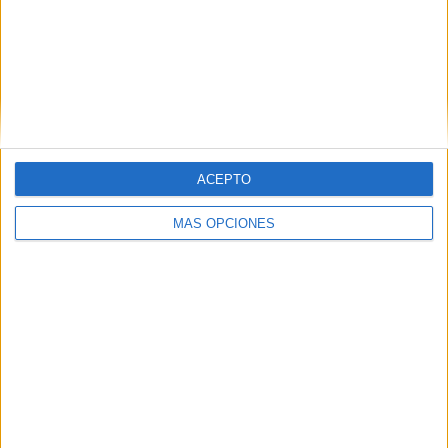
ARTÍCULOS ALEATORIOS
ACEPTO
MÁS OPCIONES
04/08/2026
‘El fútbol sin las personas’,
de Dentsu Creative para