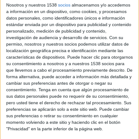
25 DE NOVIEMBRE DE 2019
Nosotros y nuestros 1538
socios
almacenamos y/o accedemos
a información en un dispositivo, como cookies, y procesamos
Para el lanzamiento de su marca en España
datos personales, como identificadores únicos e información
estándar enviada por un dispositivo para publicidad y contenido
La agencia de medios
Equmedia
(‘EQUMEDIA’
personalizado, medición de publicidad y contenido,
ha sido la encargada de lanzar la campaña en
investigación de audiencia y desarrollo de servicios.
Con su
medios de
Insparya Hair Company
, clínica de
permiso, nosotros y nuestros socios podemos utilizar datos de
trasplante capilar fundada por el economista
localización geográfica precisa e identificación mediante las
Paulo Ramos y el jugador de la Juventus,
características de dispositivos. Puede hacer clic para otorgarnos
su consentimiento a nosotros y a nuestros 1538 socios para
Cristiano Ronaldo.
que llevemos a cabo el procesamiento previamente descrito. De
forma alternativa, puede acceder a información más detallada y
Desde junio de 2019, se ha lanzado su campaña
cambiar sus preferencias antes de otorgar o negar su
en medios, con presencia en radio y televisión, a
consentimiento.
Tenga en cuenta que algún procesamiento de
través de spots de 10” y diferentes creatividades,
sus datos personales puede no requerir de su consentimiento,
además de telepromociones y cuñas de 20”,
pero usted tiene el derecho de rechazar tal procesamiento. Sus
además de presencia online.
preferencias se aplicarán solo a este sitio web. Puede cambiar
sus preferencias o retirar su consentimiento en cualquier
El objetivo principal de la clínica portuguesa es
momento volviendo a este sitio y haciendo clic en el botón
captar clientes tanto en Madrid como en el resto
"Privacidad" en la parte inferior de la página web.
de España, para lo cual la campaña es gestionada