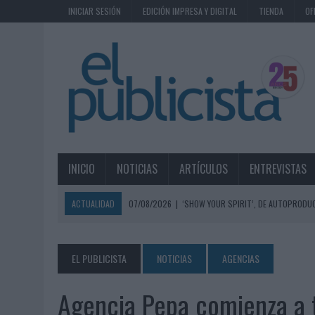
INICIAR SESIÓN
EDICIÓN IMPRESA Y DIGITAL
TIENDA
OF
INICIO
NOTICIAS
ARTÍCULOS
ENTREVISTAS
ACTUALIDAD
07/08/2026
|
‘SHOW YOUR SPIRIT’, DE AUTOPRODUC
07/08/2026
|
EL MÁLAGA CF CULMINA SU TRILOGÍA DE MARCA CON U
07/08/2026
|
MAHOU REIVINDICA EL RITUAL DE LA CAÑA EN EL DÍA IN
EL PUBLICISTA
NOTICIAS
AGENCIAS
07/08/2026
|
MG SPIRIT RELANZA SU MARCA CON UNA ESTRATEGIA 
Agencia Pepa comienza a 
07/08/2026
|
PATRÓN CONVIERTE EL NUEVO SINGLE DE ARÓN PIPER EN