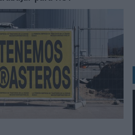
 LAS MARCAS
N IA
RÁ A PRUEBA LA CREATIVIDAD DE LAS MARCAS
N LA INFANCIA EN SU ESTRATEGIA
OS EN VERANO Y SUPERA AL MÓVIL COMO DISPOSITIVO MÁS UTILIZADO
OS ESPAÑOLES
IRECTORA COMERCIAL GLOBAL
BLE INSPIRADA EN CORNETTO, CALIPPO Y SOLERO
MAR EL PATRIMONIO HISTÓRICO EN ACTIVOS CULTURALES Y ECONÓMICOS
LA GESTIÓN DE SUS RELACIONES CON LOS MEDIOS
ARIO EN SU ÚLTIMA CAMPAÑA INTERNACIONAL
N DE MARCA A LARGO PLAZO Y LA MEDICIÓN SON DOS CARAS DE LA MISMA