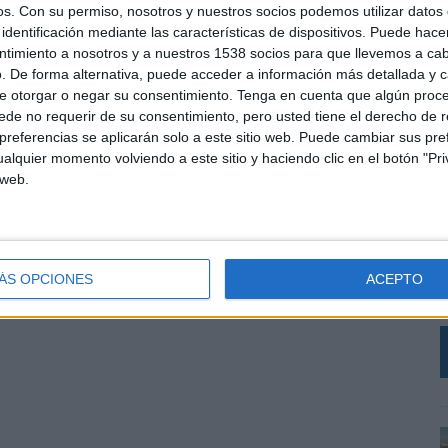
, entre otras.
os.
Con su permiso, nosotros y nuestros socios podemos utilizar datos 
identificación mediante las características de dispositivos. Puede hacer
ntimiento a nosotros y a nuestros 1538 socios para que llevemos a ca
. De forma alternativa, puede acceder a información más detallada y 
SHARE
ENVIAR
PIN
e otorgar o negar su consentimiento.
Tenga en cuenta que algún proc
de no requerir de su consentimiento, pero usted tiene el derecho de r
referencias se aplicarán solo a este sitio web. Puede cambiar sus pref
alquier momento volviendo a este sitio y haciendo clic en el botón "Pri
 web.
L
p
c
e
ÁS OPCIONES
ACEPTO
j