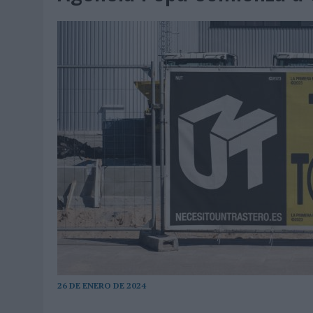
07/08/2026
|
EL VERANO PONE A PRUEBA LA ESTRATEGIA DIGITAL DE
07/08/2026
|
VUELING CONVIERTE LOS RECUERDOS EN SOUVENIRS CO
07/08/2026
|
CUANDO SE APAGUE EL SOL, EL ECLIPSE DE 2026 POND
06/08/2026
|
‘LA VUELTA’, DE FENOMENAL PARA MÁLAGA CF
06/08/2026
|
SIETE DE CADA DIEZ EMPRESAS ESPAÑOLAS NO INTEGRA
06/08/2026
|
LA TELEVISIÓN SIGUE LIDERANDO EL CONSUMO DE MEDI
06/08/2026
|
EL USO DE LA IA GENERATIVA ALCANZA YA AL 62% DE L
06/08/2026
|
SYSTEM1 NOMBRA A KIMBERLY BASTONI COMO NUEVA D
06/08/2026
|
FRIGO Y UNIQLO LANZAN UNA COLECCIÓN PERSONALIZA
06/08/2026
|
LA IA ESTÁ SUBIENDO EL LISTÓN DE LA CREATIVIDAD
05/08/2026
|
BEON WORLDWIDE LANZA RAÍZ URBANA PARA TRANSFOR
05/08/2026
|
FABRA COMUNICACIÓN INCORPORA A CASONÁ Y ASUME 
05/08/2026
|
LOPESAN HOTELS & RESORTS ACERCA EL PARAÍSO CAN
26 DE ENERO DE 2024
05/08/2026
|
LUIS ARQUILLOS (BURGO DE ARIAS): “LA CONSTRUCCIÓ