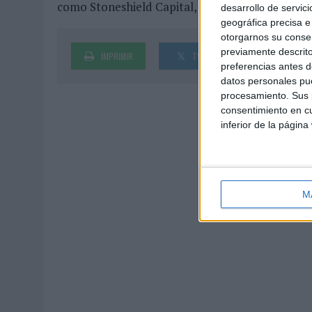
como Stoneshield Capital, NHT u Oceano Capital
desarrollo de servici
geográfica precisa e 
otorgarnos su conse
previamente descrito
IMPRIMIR
TWEET
SHARE
preferencias antes d
datos personales pue
procesamiento. Sus p
consentimiento en cu
inferior de la página
M