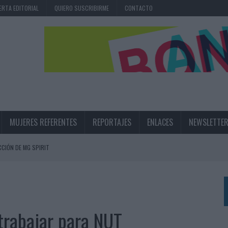
ERTA EDITORIAL
QUIERO SUSCRIBIRME
CONTACTO
MUJERES REFERENTES
REPORTAJES
ENLACES
NEWSLETTE
CIÓN DE MG SPIRIT
NA CAMPAÑA QUE CELEBRA SU REGRESO A PRIMERA DIVISIÓN
TERNACIONAL DE LA CERVEZA
360º CENTRADA EN EL ORIGEN BARCELONÉS
trabajar para NUT
 UNA EXPERIENCIA DE MARCA EN IBIZA