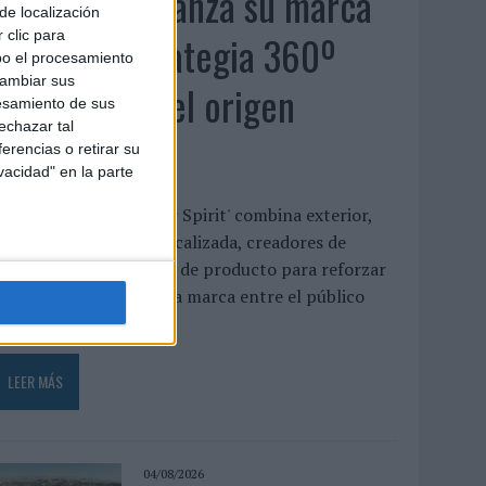
MG Spirit relanza su marca
de localización
con una estrategia 360º
 clic para
bo el procesamiento
cambiar sus
centrada en el origen
esamiento de sus
echazar tal
barcelonés
erencias o retirar su
vacidad" en la parte
a campaña 'Show Your Spirit' combina exterior,
ublicidad digital geolocalizada, creadores de
ontenido e innovación de producto para reforzar
l posicionamiento de la marca entre el público
oven ...
LEER MÁS
04/08/2026