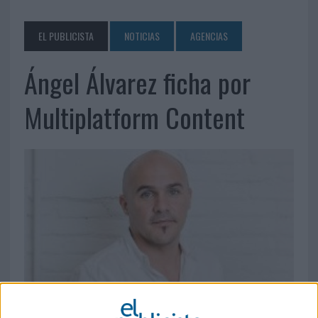
EL PUBLICISTA
NOTICIAS
AGENCIAS
Ángel Álvarez ficha por
Multiplatform Content