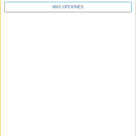
MÁS OPCIONES
ARTÍCULOS ALEATORIOS
03/08/2026
KFC convierte los Uber en un