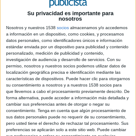
Su privacidad es importante para
nosotros
Nosotros y nuestros 1538
socios
almacenamos y/o accedemos
a información en un dispositivo, como cookies, y procesamos
datos personales, como identificadores únicos e información
28 DE ENERO DE 2016
estándar enviada por un dispositivo para publicidad y contenido
personalizado, medición de publicidad y contenido,
Ejercerá como director de nuevo negocio de la
investigación de audiencia y desarrollo de servicios.
Con su
permiso, nosotros y nuestros socios podemos utilizar datos de
agencia.
localización geográfica precisa e identificación mediante las
Ángel Álvarez se ha incorporado a Multiplatform
características de dispositivos. Puede hacer clic para otorgarnos
Content, agencia española especializada en
su consentimiento a nosotros y a nuestros 1538 socios para
comunicación, contenidos y escenarios digitales,
que llevemos a cabo el procesamiento previamente descrito. De
en calidad de director de nuevo negocio. Desde
forma alternativa, puede acceder a información más detallada y
este puesto se encargará de nutrir a la firma de
cambiar sus preferencias antes de otorgar o negar su
novedades en el portfolio de clientes a la par que
consentimiento.
Tenga en cuenta que algún procesamiento de
colabora en el desarrollo de nuevos proyectos,
sus datos personales puede no requerir de su consentimiento,
aportando expertise y know how en materia de
pero usted tiene el derecho de rechazar tal procesamiento. Sus
publicidad y marketing digital, social media y
preferencias se aplicarán solo a este sitio web. Puede cambiar
sus preferencias o retirar su consentimiento en cualquier