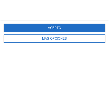
VÍDEO DESTACADO
ACEPTO
MÁS OPCIONES
ARTÍCULOS ALEATORIOS