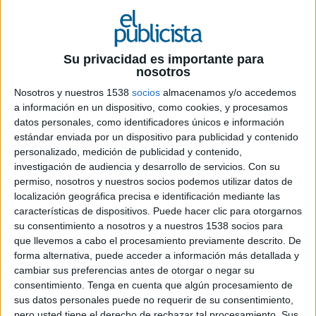
Su privacidad es importante para
nosotros
Nosotros y nuestros 1538
socios
almacenamos y/o accedemos
a información en un dispositivo, como cookies, y procesamos
datos personales, como identificadores únicos e información
estándar enviada por un dispositivo para publicidad y contenido
personalizado, medición de publicidad y contenido,
investigación de audiencia y desarrollo de servicios.
Con su
25 DE MAYO DE 2011
permiso, nosotros y nuestros socios podemos utilizar datos de
localización geográfica precisa e identificación mediante las
La agencia desarrolla la campaña interactiva
características de dispositivos. Puede hacer clic para otorgarnos
para la serie en la red social con el objetivo de
su consentimiento a nosotros y a nuestros 1538 socios para
aumentar su notoriedad
que llevemos a cabo el procesamiento previamente descrito. De
La agencia interactiva Arroba es la encargada de
forma alternativa, puede acceder a información más detallada y
implementar la visibilidad y notoriedad en
cambiar sus preferencias antes de otorgar o negar su
Facebook de la serie Piratas, último proyecto de
consentimiento.
Tenga en cuenta que algún procesamiento de
ficción de Telecinco. Con el objetivo de generar
sus datos personales puede no requerir de su consentimiento,
pero usted tiene el derecho de rechazar tal procesamiento. Sus