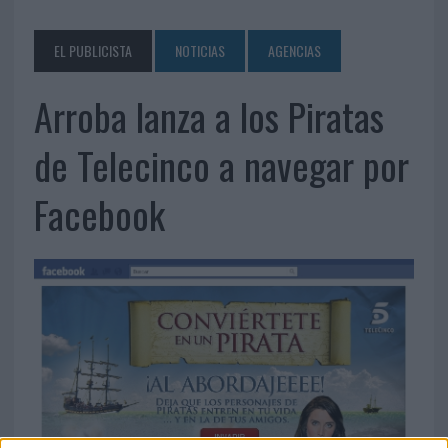
EL PUBLICISTA
NOTICIAS
AGENCIAS
Arroba lanza a los Piratas
de Telecinco a navegar por
Facebook