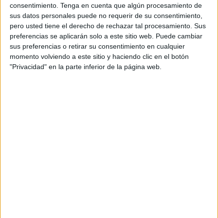
Según ha explicado Óscar Herencia, director
consentimiento.
Tenga en cuenta que algún procesamiento de
sus datos personales puede no requerir de su consentimiento,
general de MetLife Iberia, “los clientes demandan
pero usted tiene el derecho de rechazar tal procesamiento. Sus
un mayor grado de interacción con la compañía”
preferencias se aplicarán solo a este sitio web. Puede cambiar
y para satisfacer sus demandas, la compañía ha
sus preferencias o retirar su consentimiento en cualquier
apostado por aportar contenidos dinámicos en
momento volviendo a este sitio y haciendo clic en el botón
forma de artículos, historias y consejos que
"Privacidad" en la parte inferior de la página web.
mejoren su calidad de vida. De esta forma, no
solo intentarán profundizar en el valor de las
cosas que mueven la vida de las personas, sino
también de conocer sus motivaciones diarias.
Como ha explicado Daniel Fernández, strategy
and creative director de Ontwice, “poner al
consumidor en el centro de la estrategia supone
una exigencia total para la empresa; al fin y al
cabo, el consumidor de hoy es de una forma y
mañana puede ser de otra”. En ese sentido, y con
el objetivo de transmitir los valores intangibles
que más importan a todos los consumidores,
Daniel ha puesto de relieve la necesidad de que