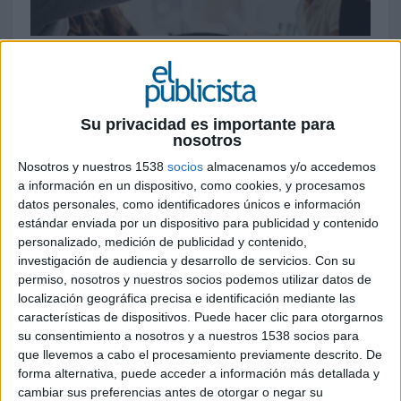
24 DE MAYO DE 2016
El proyecto digital ‘Seguros de lo que
importa’ está orientado a conseguir
Su privacidad es importante para
establecer una relación más estrecha con los
nosotros
consumidores a través de la generación de
Nosotros y nuestros 1538
socios
almacenamos y/o accedemos
contenidos de su interés
a información en un dispositivo, como cookies, y procesamos
datos personales, como identificadores únicos e información
La compañía de seguros Metlife ha lanzado su
estándar enviada por un dispositivo para publicidad y contenido
nuevo proyecto digital, ‘Seguros de lo que
personalizado, medición de publicidad y contenido,
importa’. Se trata de una plataforma de
investigación de audiencia y desarrollo de servicios.
Con su
contenido sobre bienestar, salud o estilo de vida.
permiso, nosotros y nuestros socios podemos utilizar datos de
Este proyecto, que nace con vocación de ayudar
localización geográfica precisa e identificación mediante las
a generar negocio adicional a la compañía, tiene
características de dispositivos. Puede hacer clic para otorgarnos
como prioridad acercarse a los consumidores y
su consentimiento a nosotros y a nuestros 1538 socios para
ayudarles a sacar provecho de sus respectivas
que llevemos a cabo el procesamiento previamente descrito. De
vidas.
forma alternativa, puede acceder a información más detallada y
cambiar sus preferencias antes de otorgar o negar su