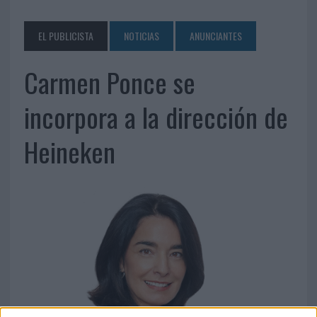
EL PUBLICISTA
NOTICIAS
ANUNCIANTES
Carmen Ponce se
incorpora a la dirección de
Heineken