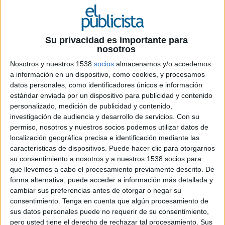
29 DE OCTUBRE DE 2019
Su privacidad es importante para
nosotros
En su nuevo cargo como directora de
relaciones corporativas, reportará al
Nosotros y nuestros 1538
socios
almacenamos y/o accedemos
presidente de la compañía, Guillaume
a información en un dispositivo, como cookies, y procesamos
Duverdier
datos personales, como identificadores únicos e información
estándar enviada por un dispositivo para publicidad y contenido
En su nuevo cargo como directora de relaciones
personalizado, medición de publicidad y contenido,
investigación de audiencia y desarrollo de servicios.
Con su
corporativas, Carmen Ponce asume el liderazgo
permiso, nosotros y nuestros socios podemos utilizar datos de
de un área clave para Heineken España,
localización geográfica precisa e identificación mediante las
reportando directamente a su presidente
características de dispositivos. Puede hacer clic para otorgarnos
Guillaume Duverdier. Este nombramiento,
su consentimiento a nosotros y a nuestros 1538 socios para
efectivo desde el mes de septiembre, supone su
que llevemos a cabo el procesamiento previamente descrito. De
incorporación al comité de dirección de la
forma alternativa, puede acceder a información más detallada y
compañía.
cambiar sus preferencias antes de otorgar o negar su
consentimiento.
Tenga en cuenta que algún procesamiento de
Desde este rol será responsable de impulsar las
sus datos personales puede no requerir de su consentimiento,
relaciones institucionales y la comunicación de
pero usted tiene el derecho de rechazar tal procesamiento. Sus