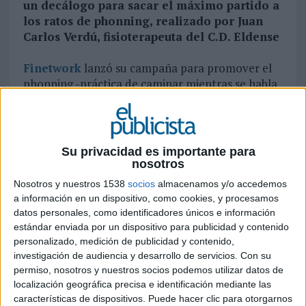
un decálogo para sacar el máximo partido a
los ratos de phonning, realizado por Juan
Carlos Verdú, fisioterapeuta del C.D. Eldense
Finetwork
lanzó su campaña para promover el
phonning -práctica de caminar mientras se habla
por teléfono- hace unas semanas e incluso
anunció unas zapatillas para practicar este
deporte. Ahora, la compañía de
telecomunicaciones ha lanzado una infografía
Su privacidad es importante para
con las diez claves para sacarle el máximo
nosotros
partido al phonning, para convertirlo en toda
Nosotros y nuestros 1538
socios
almacenamos y/o accedemos
una rutina de entrenamiento.
a información en un dispositivo, como cookies, y procesamos
datos personales, como identificadores únicos e información
De la mano del fisioterapeuta Juan Carlos Verdú,
estándar enviada por un dispositivo para publicidad y contenido
la compañía ha lanzado un ‘Decálogo del
personalizado, medición de publicidad y contenido,
Phonning’ lleno de consejos y tips prácticos para
investigación de audiencia y desarrollo de servicios.
Con su
convertir cada llamada en un momento de
permiso, nosotros y nuestros socios podemos utilizar datos de
localización geográfica precisa e identificación mediante las
movimiento y deporte para sumar pasos y
características de dispositivos. Puede hacer clic para otorgarnos
alcanzar los propósitos de salud para este 2025.