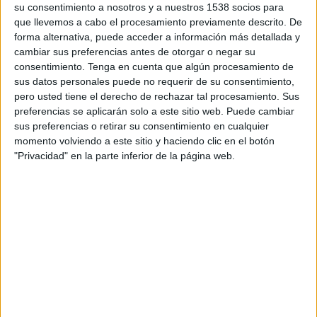
su consentimiento a nosotros y a nuestros 1538 socios para
que llevemos a cabo el procesamiento previamente descrito. De
Entre los consejos compartidos por el
forma alternativa, puede acceder a información más detallada y
fisioterapeuta destacan recomendaciones como
cambiar sus preferencias antes de otorgar o negar su
modificar regularmente la postura mientras se
consentimiento.
Tenga en cuenta que algún procesamiento de
llama, con el fin de evitar calambres y molestias.
sus datos personales puede no requerir de su consentimiento,
Si se mantiene una postura durante mucho
pero usted tiene el derecho de rechazar tal procesamiento. Sus
tiempo puede aparecer la fatiga muscular,
preferencias se aplicarán solo a este sitio web. Puede cambiar
dolores, rigidez… Se aconseja realizar ejercicios
sus preferencias o retirar su consentimiento en cualquier
momento volviendo a este sitio y haciendo clic en el botón
de rotación de hombros y cadera.
"Privacidad" en la parte inferior de la página web.
Además, mientras se realiza phonning, es muy
recomendable alargar la zancada, activando el
glúteo e isquiotibial. También el core,
aprovechando las llamadas para realizar
respiraciones profundas, que oxigenen la
musculatura. Si concentramos esta respiración en
el abdomen, se puede exhalar a la vez que se
contraen los músculos del core y se aplanan;
siempre manteniendo una postura erguida, con