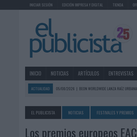
INICIAR SESIÓN
EDICIÓN IMPRESA Y DIGITAL
TIENDA
OF
INICIO
NOTICIAS
ARTÍCULOS
ENTREVISTAS
ACTUALIDAD
05/08/2026
|
BEON WORLDWIDE LANZA RAÍZ URBANA
ECONÓMICOS
05/08/2026
|
FABRA COMUNICACIÓN INCORPORA A CASONÁ Y ASUME 
EL PUBLICISTA
NOTICIAS
FESTIVALES Y PREMIOS
05/08/2026
|
LOPESAN HOTELS & RESORTS ACERCA EL PARAÍSO CAN
Los premios europeos EA
05/08/2026
|
LUIS ARQUILLOS (BURGO DE ARIAS): “LA CONSTRUCCIÓ