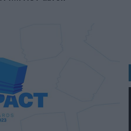
N HOTELS & RESORTS
VECES’, DE INUSUALY PARA CERVEZA CAPAZ
 PARA ORANGE
 UNA OPORTUNIDAD DE INCLUSIÓN
RANO’
UDIO EN SU NUEVA CAMPAÑA GLOBAL DE MARCA
VISTAR
 EL REGRESO DEL FÚTBOL
SU PRÓXIMA CAMISETA FOREVER GREEN
O DE 'LOS SIMPSON'
 AVAL DE SU CALIDAD
NG Y COMUNICACIÓN EN EL SECTOR ASEGURADOR 2026
DUNKIN’