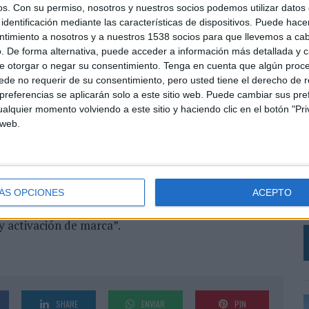
os.
Con su permiso, nosotros y nuestros socios podemos utilizar datos 
 de categorías está disponible
en este enlace
.
identificación mediante las características de dispositivos. Puede hacer
ntimiento a nosotros y a nuestros 1538 socios para que llevemos a ca
rá de forma online en octubre y el ganador se
. De forma alternativa, puede acceder a información más detallada y 
e otorgar o negar su consentimiento.
Tenga en cuenta que algún proc
0 miembros senior de una variedad de disciplinas de
de no requerir de su consentimiento, pero usted tiene el derecho de r
aís) tiene como objetivo evaluar las candidaturas
referencias se aplicarán solo a este sitio web. Puede cambiar sus pref
 de marketing integradas fueron clave para el éxito
alquier momento volviendo a este sitio y haciendo clic en el botón "Pri
 web.
L
 Alés, CEO de 360ª Marketing & Comunicación, quien
 la principal competición europea para medir la
e
de activación de marca y comunicación de marketing
bajos, que hayan sido premiados en sus propios países,
ÁS OPCIONES
ACEPTO
a
ra los Premios IMPACT como la Champions League de
 activación de marca”.
SHARE
ENVIAR
PIN