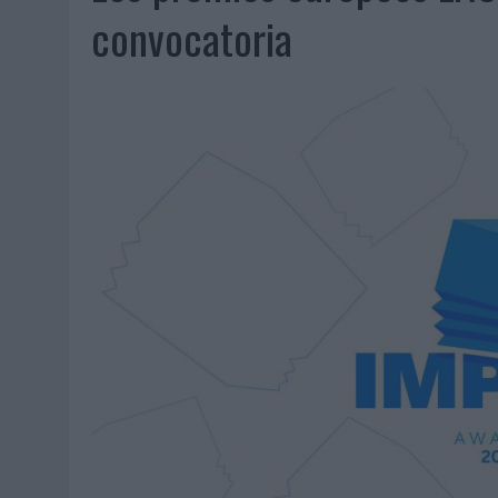
MONEDA”
convocatoria
04/08/2026
|
‘EL PARAÍSO MÁS CERCA’, DE 22GRADOS PARA LOPESA
04/08/2026
|
‘LA ÚNICA CERVEZA DEL MUNDO QUE SE DISFRUTA DOS 
04/08/2026
|
‘EL FÚTBOL SIN LAS PERSONAS’, DE DENTSU CREATIVE
04/08/2026
|
CAPAZ, LA CERVEZA QUE CONVIERTE CADA BOTELLA EN
04/08/2026
|
BABARIA Y MAXIBON SON ‘EL MATCH PERFECTO DEL VE
04/08/2026
|
AUDIBLE REIVINDICA EL PODER TRANSFORMADOR DEL A
03/08/2026
|
‘VUELVE EL FÚTBOL. VUELVE A SOÑAR’, DE VML PARA MO
03/08/2026
|
MOVISTAR APELA A LA ILUSIÓN DE LAS AFICIONES PARA
03/08/2026
|
EL REAL BETIS INVITA A LOS AFICIONADOS A DISEÑAR 
03/08/2026
|
KFC CONVIERTE LOS UBER EN UN HOMENAJE AL UNIVERS
03/08/2026
|
BACK MARKET PONE A LA MADRE DE SU FUNDADOR COMO
03/08/2026
|
PRESENTADO EL JURADO DE LOS PREMIOS DE MARKETI
31/07/2026
|
‘FROZEN DUNKIN’ X CALIPPO®’, AUTOPRODUCCIÓN DE 