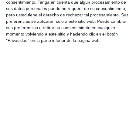
consentimiento.
Tenga en cuenta que algún procesamiento de
1
2
3
4
5
6
7
sus datos personales puede no requerir de su consentimiento,
pero usted tiene el derecho de rechazar tal procesamiento. Sus
8
9
10
11
12
13
14
preferencias se aplicarán solo a este sitio web. Puede cambiar
sus preferencias o retirar su consentimiento en cualquier
15
16
17
18
19
20
21
momento volviendo a este sitio y haciendo clic en el botón
22
23
24
25
26
27
28
"Privacidad" en la parte inferior de la página web.
29
30
31
32
33
34
35
36
37
38
39
40
41
42
43
44
45
46
47
48
49
50
51
52
53
54
55
56
57
58
59
60
FICHA TÉCNICA
Anunciante: MG Spirit