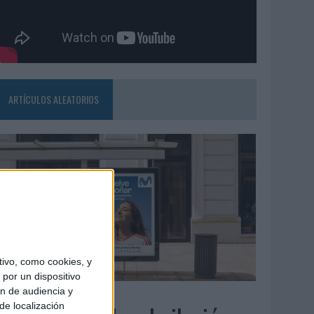
ARTÍCULOS ALEATORIOS
ivo, como cookies, y
por un dispositivo
ón de audiencia y
3/08/2026
de localización