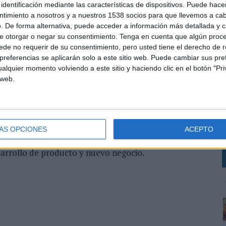
e si el nivel de inversión es alto o bajo, también es
identificación mediante las características de dispositivos. Puede hacer
ios que aportan los insights obtenidos desde proyectos
ntimiento a nosotros y a nuestros 1538 socios para que llevemos a ca
as las áreas de la empresa. Hoy en día, muchos de estos
. De forma alternativa, puede acceder a información más detallada y 
e otorgar o negar su consentimiento.
Tenga en cuenta que algún proc
n en “silos”,
señala. Ver
entrevista completa
aqui
de no requerir de su consentimiento, pero usted tiene el derecho de r
referencias se aplicarán solo a este sitio web. Puede cambiar sus pref
e Santo Domingo (República Dominicana) y con un MBA
alquier momento volviendo a este sitio y haciendo clic en el botón "Pri
stración de Empresas), de la Universidad Autónoma de
L
 web.
os de experiencia en el ámbito digital y de
s
o el área de Custom Data Solutions, gestionando
e
d to end. Previamente, en Digilant, desempeñó varios
l
 de Servicios al Cliente. Además ha desarrollado su
p
cto, Medios Digitales y Tecnológicas, trabajando en
ÁS OPCIONES
ACEPTO
L Advertising -filial de Verizon-, donde realizó
sarrollo de producto y nuevo negocio.