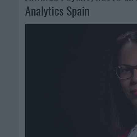
06/08/2026
|
FRIGO Y UNIQLO LANZAN UNA COLECCIÓN PERSONALIZA
Analytics Spain
06/08/2026
|
LA IA ESTÁ SUBIENDO EL LISTÓN DE LA CREATIVIDAD
05/08/2026
|
BEON WORLDWIDE LANZA RAÍZ URBANA PARA TRANSFOR
05/08/2026
|
FABRA COMUNICACIÓN INCORPORA A CASONÁ Y ASUME 
05/08/2026
|
LOPESAN HOTELS & RESORTS ACERCA EL PARAÍSO CAN
05/08/2026
|
LUIS ARQUILLOS (BURGO DE ARIAS): “LA CONSTRUCCIÓ
MONEDA”
04/08/2026
|
‘EL PARAÍSO MÁS CERCA’, DE 22GRADOS PARA LOPESA
04/08/2026
|
‘LA ÚNICA CERVEZA DEL MUNDO QUE SE DISFRUTA DOS 
04/08/2026
|
‘EL FÚTBOL SIN LAS PERSONAS’, DE DENTSU CREATIVE
04/08/2026
|
CAPAZ, LA CERVEZA QUE CONVIERTE CADA BOTELLA EN
04/08/2026
|
BABARIA Y MAXIBON SON ‘EL MATCH PERFECTO DEL VE
04/08/2026
|
AUDIBLE REIVINDICA EL PODER TRANSFORMADOR DEL A
03/08/2026
|
‘VUELVE EL FÚTBOL. VUELVE A SOÑAR’, DE VML PARA MO