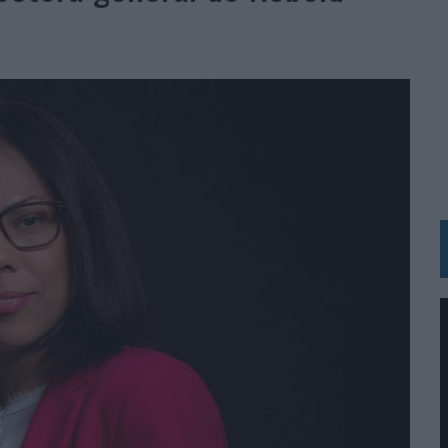
BLE INSPIRADA EN CORNETTO, CALIPPO Y SOLERO
MAR EL PATRIMONIO HISTÓRICO EN ACTIVOS CULTURALES Y ECONÓMICOS
LA GESTIÓN DE SUS RELACIONES CON LOS MEDIOS
ARIO EN SU ÚLTIMA CAMPAÑA INTERNACIONAL
N DE MARCA A LARGO PLAZO Y LA MEDICIÓN SON DOS CARAS DE LA MISMA
N HOTELS & RESORTS
VECES’, DE INUSUALY PARA CERVEZA CAPAZ
 PARA ORANGE
 UNA OPORTUNIDAD DE INCLUSIÓN
RANO’
UDIO EN SU NUEVA CAMPAÑA GLOBAL DE MARCA
VISTAR