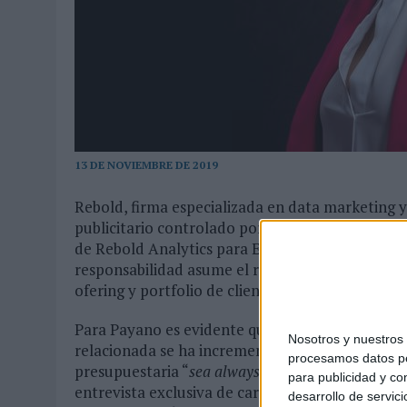
03/08/2026
|
MOVISTAR APELA A LA ILUSIÓN DE LAS AFICIONES PARA
06/08/2026
|
‘LA VUELTA’, DE FENOMENAL PARA MÁLAGA CF
13 DE NOVIEMBRE DE 2019
Rebold, firma especializada en data marketing 
publicitario controlado por la familia Rodés),
de Rebold Analytics para España, su división de 
responsabilidad asume el reto de hacer crecer e
ofering y portfolio de clientes.
Para Payano es evidente que la inversión en el á
Nosotros y nuestro
relacionada se ha incrementado y los resultados
procesamos datos per
presupuestaria “
sea always on e incremental”
, t
para publicidad y co
entrevista exclusiva de cara a nuestro
Anuario 
desarrollo de servici