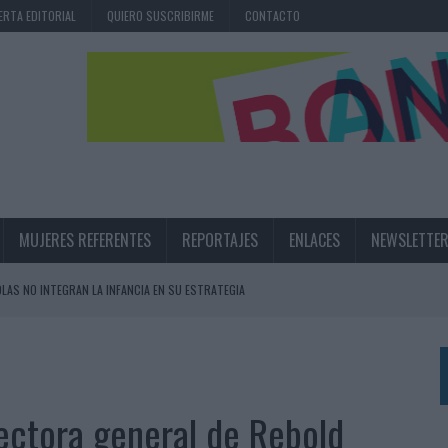
ERTA EDITORIAL
QUIERO SUSCRIBIRME
CONTACTO
MUJERES REFERENTES
REPORTAJES
ENLACES
NEWSLETTE
OLAS NO INTEGRAN LA INFANCIA EN SU ESTRATEGIA
UNQUE LOS MEDIOS CONTROLADOS MANTIENEN EL CRECIMIENTO
OS EN VERANO Y SUPERA AL MÓVIL COMO DISPOSITIVO MÁS UTILIZADO
OS ESPAÑOLES
ectora general de Rebold
IRECTORA COMERCIAL GLOBAL