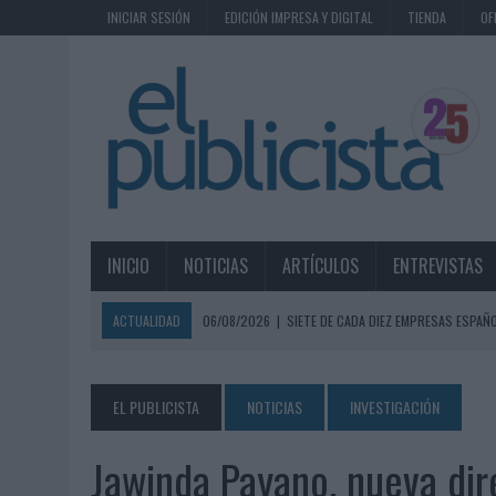
INICIAR SESIÓN
EDICIÓN IMPRESA Y DIGITAL
TIENDA
OF
INICIO
NOTICIAS
ARTÍCULOS
ENTREVISTAS
ACTUALIDAD
06/08/2026
|
SIETE DE CADA DIEZ EMPRESAS ESPAÑ
06/08/2026
|
EL MERCADO PUBLICITARIO CAE UN 2,6% EN 2025, A
06/08/2026
|
LA TELEVISIÓN SIGUE LIDERANDO EL CONSUMO DE MEDI
EL PUBLICISTA
NOTICIAS
INVESTIGACIÓN
06/08/2026
|
EL USO DE LA IA GENERATIVA ALCANZA YA AL 62% DE L
Jawinda Payano, nueva dir
06/08/2026
|
SYSTEM1 NOMBRA A KIMBERLY BASTONI COMO NUEVA D