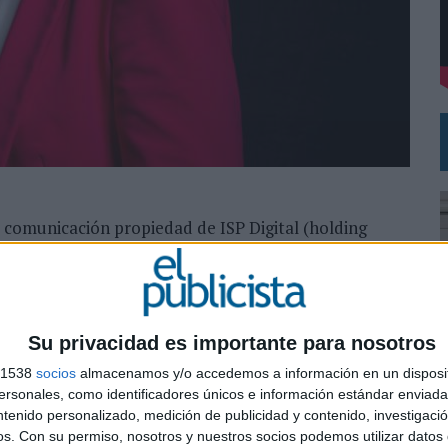
 EL REGRESO DEL FÚTBOL
y comunicación propiedad de ISP Digital (holding
 ha nombrado a Jawinda Payano nueva directora general
investigación y el data. Desde su nueva
sta unidad de negocio en España con el desarrollo del
Su privacidad es importante para nosotros
rea del data marketing y al investigación
s 1538
socios
almacenamos y/o accedemos a información en un disposit
 para las empresas avalan que esta partida
sonales, como identificadores únicos e información estándar enviada 
al y como declaraba para El Publicista en una
ntenido personalizado, medición de publicidad y contenido, investigaci
0
de Investigación y Data 2019
. Pero para la
os.
Con su permiso, nosotros y nuestros socios podemos utilizar datos 