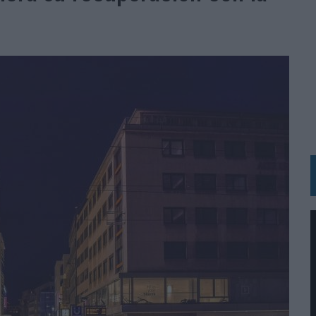
 LAS MARCAS
N IA
RÁ A PRUEBA LA CREATIVIDAD DE LAS MARCAS
N LA INFANCIA EN SU ESTRATEGIA
OS EN VERANO Y SUPERA AL MÓVIL COMO DISPOSITIVO MÁS UTILIZADO
OS ESPAÑOLES
IRECTORA COMERCIAL GLOBAL
BLE INSPIRADA EN CORNETTO, CALIPPO Y SOLERO
MAR EL PATRIMONIO HISTÓRICO EN ACTIVOS CULTURALES Y ECONÓMICOS
LA GESTIÓN DE SUS RELACIONES CON LOS MEDIOS
ARIO EN SU ÚLTIMA CAMPAÑA INTERNACIONAL
N DE MARCA A LARGO PLAZO Y LA MEDICIÓN SON DOS CARAS DE LA MISMA