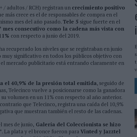
+ / adultos / RCH) registran un
crecimiento positivo
que más crece es el de responsables de compra en el
 mismo mes del año pasado.
Tele 5
sigue fuerte en el
º mes consecutivo como la cadena más vista con
 11%
con respecto a junio del 2019.
E
 ha recuperado los niveles que se registraban en junio
s
 muy significativo en todos los públicos objetivo con
t
 el mercado publicitario está entrando claramente en
v
 el 40,9% de la presión total emitida
, seguido de
nas, Telecinco vuelve a posicionarse como la ganadora
o su volumen en un 11% con respecto al año anterior.
contrario que Telecinco, registra una caída del 10,9%
gativa que muestran también el resto de las cadenas.
l mes de junio,
Galería del Coleccionista se hizo
”
. La plata y el bronce fueron para
Vinted y Jazztel