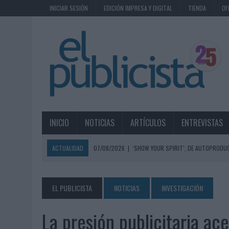
INICIAR SESIÓN
EDICIÓN IMPRESA Y DIGITAL
TIENDA
OF
INICIO
NOTICIAS
ARTÍCULOS
ENTREVISTAS
ACTUALIDAD
07/08/2026
|
‘SHOW YOUR SPIRIT’, DE AUTOPRODUC
07/08/2026
|
EL MÁLAGA CF CULMINA SU TRILOGÍA DE MARCA CON U
07/08/2026
|
MAHOU REIVINDICA EL RITUAL DE LA CAÑA EN EL DÍA IN
EL PUBLICISTA
NOTICIAS
INVESTIGACIÓN
07/08/2026
|
MG SPIRIT RELANZA SU MARCA CON UNA ESTRATEGIA 
La presión publicitaria ac
07/08/2026
|
PATRÓN CONVIERTE EL NUEVO SINGLE DE ARÓN PIPER EN