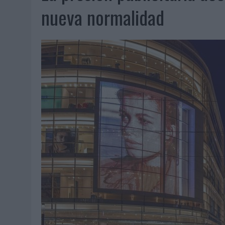
07/08/2026
|
EL VERANO PONE A PRUEBA LA ESTRATEGIA DIGITAL DE
nueva normalidad
07/08/2026
|
VUELING CONVIERTE LOS RECUERDOS EN SOUVENIRS CO
07/08/2026
|
CUANDO SE APAGUE EL SOL, EL ECLIPSE DE 2026 POND
06/08/2026
|
‘LA VUELTA’, DE FENOMENAL PARA MÁLAGA CF
06/08/2026
|
SIETE DE CADA DIEZ EMPRESAS ESPAÑOLAS NO INTEGRA
06/08/2026
|
LA TELEVISIÓN SIGUE LIDERANDO EL CONSUMO DE MEDI
06/08/2026
|
EL USO DE LA IA GENERATIVA ALCANZA YA AL 62% DE L
06/08/2026
|
SYSTEM1 NOMBRA A KIMBERLY BASTONI COMO NUEVA D
06/08/2026
|
FRIGO Y UNIQLO LANZAN UNA COLECCIÓN PERSONALIZA
06/08/2026
|
LA IA ESTÁ SUBIENDO EL LISTÓN DE LA CREATIVIDAD
05/08/2026
|
BEON WORLDWIDE LANZA RAÍZ URBANA PARA TRANSFOR
05/08/2026
|
FABRA COMUNICACIÓN INCORPORA A CASONÁ Y ASUME 
05/08/2026
|
LOPESAN HOTELS & RESORTS ACERCA EL PARAÍSO CAN
05/08/2026
|
LUIS ARQUILLOS (BURGO DE ARIAS): “LA CONSTRUCCIÓ