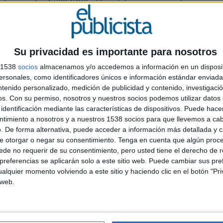
 torno a los 1.700 GRP’s. El
spot
de oro se reparte por
La Liga
que llega a los 10 GRP’s durante la emisión de
mo programa
Apple y su pieza iPad Pro
que también
Su privacidad es importante para nosotros
ferida de los televidentes, con una cuota de pantalla
s 1538
socios
almacenamos y/o accedemos a información en un disposit
 (14,5% de cuota). Antena 3 por el contrario,
sonales, como identificadores únicos e información estándar enviada 
ae un 3,4% con respecto al año anterior, pero sigue
ntenido personalizado, medición de publicidad y contenido, investigaci
 lo referente a las cadenas temáticas, Nova arrebata
os.
Con su permiso, nosotros y nuestros socios podemos utilizar datos 
2,7% de cuota) pero con un crecimiento del 40,6% con
identificación mediante las características de dispositivos. Puede hacer
ntimiento a nosotros y a nuestros 1538 socios para que llevemos a ca
. De forma alternativa, puede acceder a información más detallada y 
entes
arrasó durante el mes de junio, con tres de sus
e otorgar o negar su consentimiento.
Tenga en cuenta que algún proc
king.
Supervivientes Express
consiguió ser la emisión
de no requerir de su consentimiento, pero usted tiene el derecho de r
s.
referencias se aplicarán solo a este sitio web. Puede cambiar sus pref
alquier momento volviendo a este sitio y haciendo clic en el botón "Pri
 web.