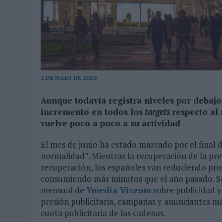
MONEDA”
07/08/2026
|
‘ALEXIA PUTELLAS X GALAXY Z FOLD8 – SIN LÍMITES’, 
2 DE JULIO DE 2020
Aunque todavía registra niveles por debajo
incremento en todos los
targets
respecto al
vuelve poco a poco a su actividad
El mes de junio ha estado marcado por el final d
normalidad”. Mientras la recuperación de la pres
recuperación, los españoles van reduciendo prog
consumiendo más minutos que el año pasado. S
mensual de
Ymedia Vizeum
sobre publicidad y
presión publicitaria, campañas y anunciantes má
cuota publicitaria de las cadenas.