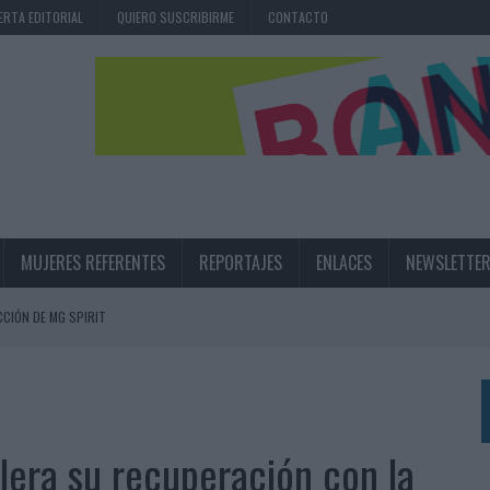
ERTA EDITORIAL
QUIERO SUSCRIBIRME
CONTACTO
MUJERES REFERENTES
REPORTAJES
ENLACES
NEWSLETTE
CIÓN DE MG SPIRIT
NA CAMPAÑA QUE CELEBRA SU REGRESO A PRIMERA DIVISIÓN
TERNACIONAL DE LA CERVEZA
360º CENTRADA EN EL ORIGEN BARCELONÉS
elera su recuperación con la
 UNA EXPERIENCIA DE MARCA EN IBIZA