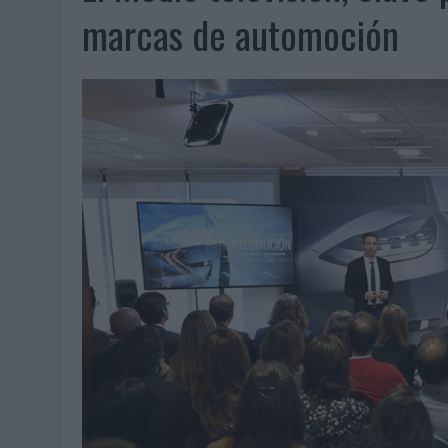
MONEDA”
marcas de automoción
04/08/2026
|
‘EL PARAÍSO MÁS CERCA’, DE 22GRADOS PARA LOPESA
04/08/2026
|
‘LA ÚNICA CERVEZA DEL MUNDO QUE SE DISFRUTA DOS 
04/08/2026
|
‘EL FÚTBOL SIN LAS PERSONAS’, DE DENTSU CREATIVE
04/08/2026
|
CAPAZ, LA CERVEZA QUE CONVIERTE CADA BOTELLA EN
04/08/2026
|
BABARIA Y MAXIBON SON ‘EL MATCH PERFECTO DEL VE
04/08/2026
|
AUDIBLE REIVINDICA EL PODER TRANSFORMADOR DEL A
03/08/2026
|
‘VUELVE EL FÚTBOL. VUELVE A SOÑAR’, DE VML PARA MO
03/08/2026
|
MOVISTAR APELA A LA ILUSIÓN DE LAS AFICIONES PARA
03/08/2026
|
EL REAL BETIS INVITA A LOS AFICIONADOS A DISEÑAR 
03/08/2026
|
KFC CONVIERTE LOS UBER EN UN HOMENAJE AL UNIVERS
03/08/2026
|
BACK MARKET PONE A LA MADRE DE SU FUNDADOR COMO
03/08/2026
|
PRESENTADO EL JURADO DE LOS PREMIOS DE MARKETI
31/07/2026
|
‘FROZEN DUNKIN’ X CALIPPO®’, AUTOPRODUCCIÓN DE 