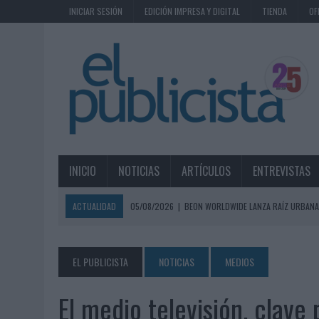
INICIAR SESIÓN
EDICIÓN IMPRESA Y DIGITAL
TIENDA
OF
INICIO
NOTICIAS
ARTÍCULOS
ENTREVISTAS
ACTUALIDAD
05/08/2026
|
BEON WORLDWIDE LANZA RAÍZ URBANA
ECONÓMICOS
05/08/2026
|
FABRA COMUNICACIÓN INCORPORA A CASONÁ Y ASUME 
EL PUBLICISTA
NOTICIAS
MEDIOS
05/08/2026
|
LOPESAN HOTELS & RESORTS ACERCA EL PARAÍSO CAN
El medio televisión, clave
05/08/2026
|
LUIS ARQUILLOS (BURGO DE ARIAS): “LA CONSTRUCCIÓ