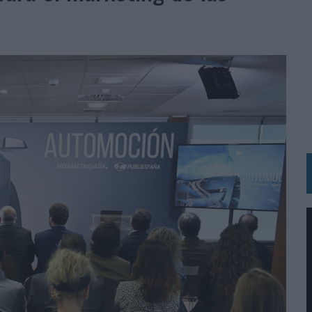
N HOTELS & RESORTS
VECES’, DE INUSUALY PARA CERVEZA CAPAZ
 PARA ORANGE
 UNA OPORTUNIDAD DE INCLUSIÓN
RANO’
UDIO EN SU NUEVA CAMPAÑA GLOBAL DE MARCA
VISTAR
 EL REGRESO DEL FÚTBOL
SU PRÓXIMA CAMISETA FOREVER GREEN
O DE 'LOS SIMPSON'
 AVAL DE SU CALIDAD
NG Y COMUNICACIÓN EN EL SECTOR ASEGURADOR 2026
DUNKIN’