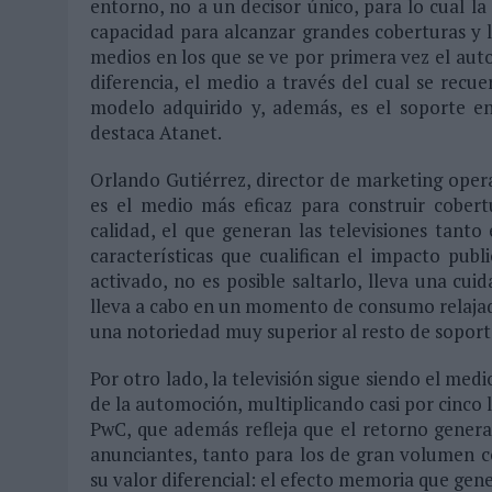
entorno, no a un decisor único, para lo cual la
capacidad para alcanzar grandes coberturas y ll
medios en los que se ve por primera vez el auto
diferencia, el medio a través del cual se rec
modelo adquirido y, además, es el soporte en
destaca Atanet.
Orlando Gutiérrez, director de marketing operat
es el medio más eficaz para construir cober
calidad, el que generan las televisiones tanto 
características que cualifican el impacto publi
activado, no es posible saltarlo, lleva una cu
lleva a cabo en un momento de consumo relajado
una notoriedad muy superior al resto de soport
Por otro lado, la televisión sigue siendo el med
de la automoción, multiplicando casi por cinco l
PwC, que además refleja que el retorno generad
anunciantes, tanto para los de gran volumen c
su valor diferencial: el efecto memoria que gen