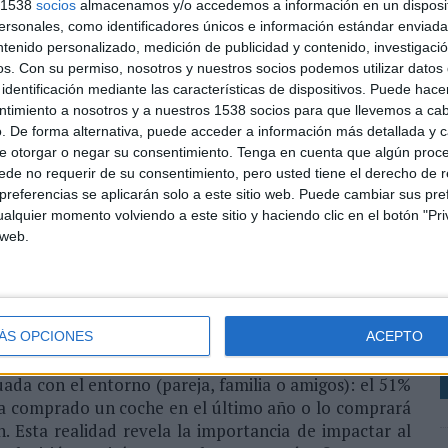
s 1538
socios
almacenamos y/o accedemos a información en un disposit
n del nivel de inversión llevado a cabo en televisión.
sonales, como identificadores únicos e información estándar enviada 
 sigue siendo uno de los principales motores para la
ntenido personalizado, medición de publicidad y contenido, investigaci
ores españoles. Las campañas en televisión han
os.
Con su permiso, nosotros y nuestros socios podemos utilizar datos 
ria que generan en los consumidores y a la capacidad
identificación mediante las características de dispositivos. Puede hacer
a, como explica el experto Íñigo Amezqueta, asesor
ntimiento a nosotros y a nuestros 1538 socios para que llevemos a ca
. De forma alternativa, puede acceder a información más detallada y 
s de PwC.
e otorgar o negar su consentimiento.
Tenga en cuenta que algún proc
de no requerir de su consentimiento, pero usted tiene el derecho de r
staca la cada vez mayor presencia de la mujer, que ha
referencias se aplicarán solo a este sitio web. Puede cambiar sus pref
ecimiento respecto al hombre hasta lograr reducir la
alquier momento volviendo a este sitio y haciendo clic en el botón "Pri
1990, según el análisis llevado a cabo por la empresa
 web.
L
representaba ya el 41% del censo de conductores. “El
e
 es cada vez más importante, no sólo porque en los
y compradoras de automóviles, sino porque incluso
d
 las mujeres participan de manera significativa en la
h
ura David Atanet, jefe de inteligencia en marketing
ÁS OPCIONES
ACEPTO
mpra no se lleva a cabo individualmente, sino que cada
da con el entorno (pareja, familia o amigos): el 51%
ha comprado un coche en el último año o lo comprará
 Esta realidad revela la importancia de impactar al