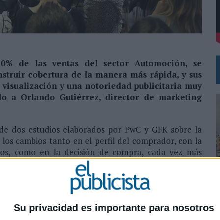
L PRIMER SEMESTRE HASTA LOS 196 MILLONES DE EUROS
 COMO MEDIA MANAGEMENT & DELIVERY PRESIDENT
 70% de las ventas del sector Automoción, se
nstruir cobertura de la manera más rápida, y sus
 visualización y una notoriedad publicitaria muy
do a Orlando Gutiérrez, director de marketing
 de dos estudios elaborados por PwC y GFK sobre la
y los cambios tanto en el perfil del comprador, con la
ños, como en la decisión de compra, cada vez más
 coches en España vinculadas a la publicidad han sido
una de las principales conclusiones presentadas por
celebrado en Mediaset España, que ha reunido a las
l sector de la automoción de nuestro país.
0
Su privacidad es importante para nosotros
ouseCoopers (PwC) existe un efecto directo en el