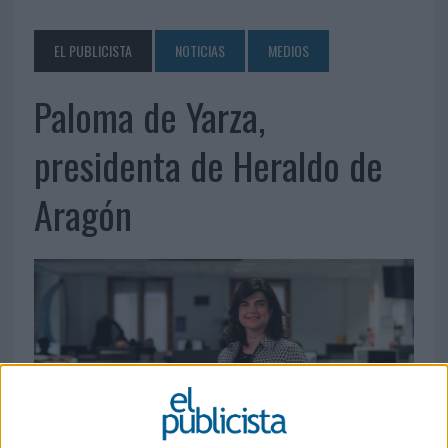
EL PUBLICISTA
NOTICIAS
MEDIOS
Paloma de Yarza,
presidenta de Heraldo de
Aragón