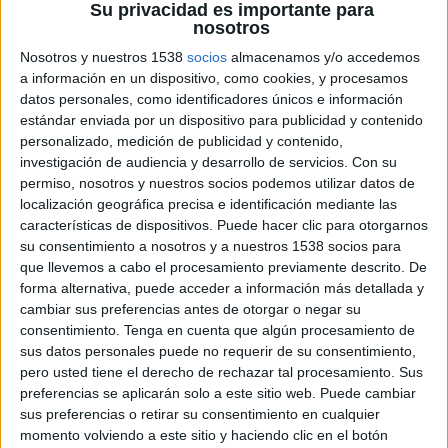
Su privacidad es importante para
nosotros
Nosotros y nuestros 1538
socios
almacenamos y/o accedemos
2 DE ABRIL DE 2021
a información en un dispositivo, como cookies, y procesamos
datos personales, como identificadores únicos e información
Es la sexta mujer que ocupa la presidencia y
estándar enviada por un dispositivo para publicidad y contenido
sucede en el cargo a Pilar de Yarza
personalizado, medición de publicidad y contenido,
investigación de audiencia y desarrollo de servicios.
Con su
El Consejo de Administración de Heraldo de
permiso, nosotros y nuestros socios podemos utilizar datos de
Aragón ha aprobado el nombramiento de Paloma
localización geográfica precisa e identificación mediante las
de Yarza López-Madrazo como presidenta del
características de dispositivos. Puede hacer clic para otorgarnos
diario, perteneciente al Grupo Henneo. De este
su consentimiento a nosotros y a nuestros 1538 socios para
modo, Paloma de Yarza se convierte en la sexta
que llevemos a cabo el procesamiento previamente descrito. De
forma alternativa, puede acceder a información más detallada y
presidenta del periódico, continuando con una
cambiar sus preferencias antes de otorgar o negar su
tradición única en los medios de comunicación de
consentimiento.
Tenga en cuenta que algún procesamiento de
todo el mundo. Desde 1940 es una mujer la que
sus datos personales puede no requerir de su consentimiento,
ostenta el máximo cargo directivo en Heraldo de
pero usted tiene el derecho de rechazar tal procesamiento. Sus
Aragón. Sucede en el cargo a Pilar de Yarza que
preferencias se aplicarán solo a este sitio web. Puede cambiar
ha ejercido como presidenta desde el año 2000.
sus preferencias o retirar su consentimiento en cualquier
momento volviendo a este sitio y haciendo clic en el botón