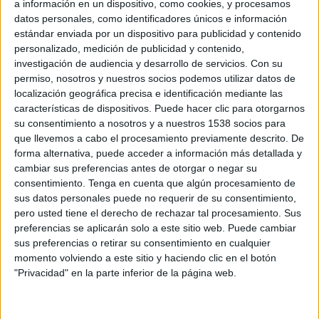
a información en un dispositivo, como cookies, y procesamos
2,8% más respecto al volumen de negocio
datos personales, como identificadores únicos e información
alcanzado en 2015 (11.742,2 millones de euros).
estándar enviada por un dispositivo para publicidad y contenido
Según el estudio de Infoadex, empresa referente
personalizado, medición de publicidad y contenido,
en el control e investigación del sector
investigación de audiencia y desarrollo de servicios.
Con su
publicitario en España, la tasa de crecimiento en
permiso, nosotros y nuestros socios podemos utilizar datos de
2016 de los medios convencionales ha sido del
localización geográfica precisa e identificación mediante las
4,3%, pasando de 5.016,7 millones de euros que
características de dispositivos. Puede hacer clic para otorgarnos
su consentimiento a nosotros y a nuestros 1538 socios para
se registraron en 2015 a los 5.234,8 millones de
que llevemos a cabo el procesamiento previamente descrito. De
inversión en 2016. A su vez, los denominados
forma alternativa, puede acceder a información más detallada y
medios no convencionales representaron en 2016
cambiar sus preferencias antes de otorgar o negar su
el 56,6% de la inversión total, con 6.832,2
consentimiento.
Tenga en cuenta que algún procesamiento de
millones de euros invertidos en el ejercicio, cifra
sus datos personales puede no requerir de su consentimiento,
un 1,6% superior que los 6.725,5 millones
pero usted tiene el derecho de rechazar tal procesamiento. Sus
registrados en el 2015.
preferencias se aplicarán solo a este sitio web. Puede cambiar
sus preferencias o retirar su consentimiento en cualquier
Entre el grupo de medios convencionales todos
momento volviendo a este sitio y haciendo clic en el botón
los soportes escritos han sufrido caídas en sus
"Privacidad" en la parte inferior de la página web.
ratios de inversión (diarios -10,4%, revistas -1,2%,
dominicales -10,4%), además de exterior que ha