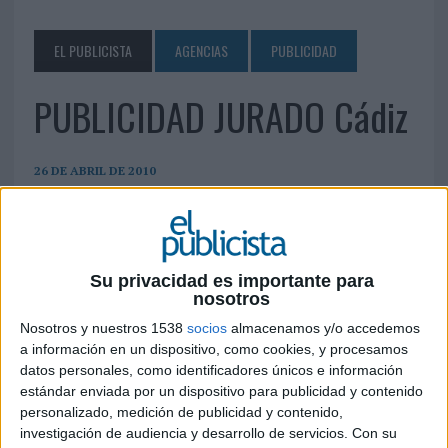
EL PUBLICISTA
AGENCIAS
PUBLICIDAD
PUBLICIDAD JURADO Cádiz
26 DE ABRIL DE 2010
D. Rafael Paul Montero C/ Valverde, 3 11004
Cádiz Tel.: 956 221 742 Fax: 956 227 461
publicidadjurado@publicidadjurado.com
Su privacidad es importante para
www.publicidadjurado.com
nosotros
Nosotros y nuestros 1538
socios
almacenamos y/o accedemos
IMPRIMIR
a información en un dispositivo, como cookies, y procesamos
datos personales, como identificadores únicos e información
TWEET
estándar enviada por un dispositivo para publicidad y contenido
personalizado, medición de publicidad y contenido,
investigación de audiencia y desarrollo de servicios.
Con su
SHARE