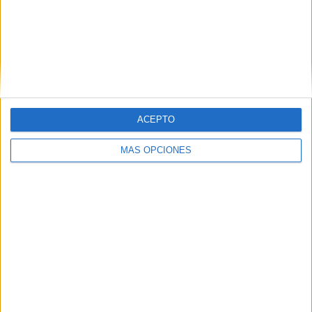
Hotels & Resorts
FICHA TÉCNICA Anunciante: Lopesan Hotels &
Resorts Marca: Lopesan Hotels & Resorts Sector:
Turismo Contacto cliente: Sara Matarubia y Diana
Pérez Agencia: 22GRADOS Equipo agencia:...
ACEPTO
LEER MÁS
MÁS OPCIONES
04/08/2026
Capaz, la cerveza que convierte cada
botella en una...
03/08/2026
‘Vuelve el fútbol. Vuelve a soñar’, de
VML para Movistar