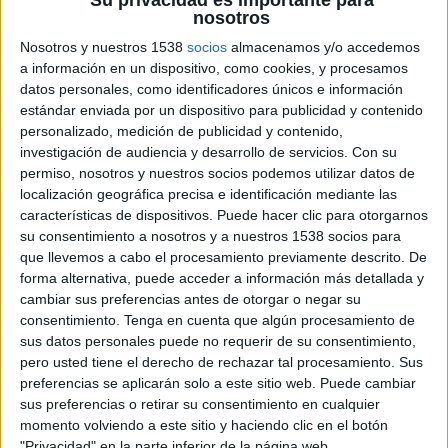
Entrevista a Xavier Rius, director general de
nosotros
Smartclip en España:
Nosotros y nuestros 1538
socios
almacenamos y/o accedemos
“En España no existe ningún
a información en un dispositivo, como cookies, y procesamos
sistema de medición online
datos personales, como identificadores únicos e información
100% fiable”
estándar enviada por un dispositivo para publicidad y contenido
personalizado, medición de publicidad y contenido,
14 El Sol 2009
investigación de audiencia y desarrollo de servicios.
Con su
- España, Argentina y Brasil dominan el palmarés
permiso, nosotros y nuestros socios podemos utilizar datos de
de
localización geográfica precisa e identificación mediante las
características de dispositivos. Puede hacer clic para otorgarnos
este año.
su consentimiento a nosotros y a nuestros 1538 socios para
- Palmarés del Festival Publicitario El Sol 2009.
que llevemos a cabo el procesamiento previamente descrito. De
- Opiniones.
forma alternativa, puede acceder a información más detallada y
cambiar sus preferencias antes de otorgar o negar su
ESPECIAL INVESTIGACIÓN 2009
consentimiento.
Tenga en cuenta que algún procesamiento de
- La investigación se hace fuerte ante la crisis.
sus datos personales puede no requerir de su consentimiento,
- Entrevista a Luis Fatjó-Vilas, presidente de
pero usted tiene el derecho de rechazar tal procesamiento. Sus
ANEIMO
preferencias se aplicarán solo a este sitio web. Puede cambiar
- Entrevista a José Carlos Gutiérrez, presidente de
sus preferencias o retirar su consentimiento en cualquier
AEDEMO
momento volviendo a este sitio y haciendo clic en el botón
"Privacidad" en la parte inferior de la página web.
- Opiniones de los profesionales de la