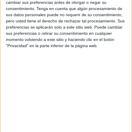
Director creativo: Gonzalo Urriza
cambiar sus preferencias antes de otorgar o negar su
consentimiento.
Tenga en cuenta que algún procesamiento de
Equipo creativo: Jose María Cornejo, Fernando
sus datos personales puede no requerir de su consentimiento,
Galindo
pero usted tiene el derecho de rechazar tal procesamiento. Sus
preferencias se aplicarán solo a este sitio web. Puede cambiar
Directora de marcas: Patricia Miguel
sus preferencias o retirar su consentimiento en cualquier
momento volviendo a este sitio y haciendo clic en el botón
Supervisora de marcas: Eva Ruiz
"Privacidad" en la parte inferior de la página web.
Ejecutivas de marca: Valle Morales, Oana Buda,
Lydia Ruiz-Espejo
Directora de producción: Gema Crespo
Producer: Melissa Ferrero, Vanesa Castro
Edición agencia: Marta Pérez-Antelo
Productora: Pueblo Films
Realizadores: Andrés Salmoyraghi, Rafael López