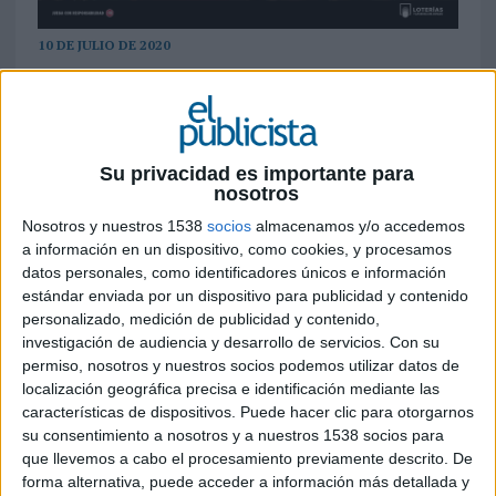
10 DE JULIO DE 2020
Ficha técnica ‘Más ganas que nunca’
Su privacidad es importante para
Anunciante: Loterías y Apuestas del Estado
nosotros
Nosotros y nuestros 1538
socios
almacenamos y/o accedemos
Producto: Lotería Nacional
a información en un dispositivo, como cookies, y procesamos
datos personales, como identificadores únicos e información
Campaña: Precampaña Lotería de Navidad
estándar enviada por un dispositivo para publicidad y contenido
personalizado, medición de publicidad y contenido,
Contacto cliente: Federico Fernández, Marga
investigación de audiencia y desarrollo de servicios.
Con su
Moreno
permiso, nosotros y nuestros socios podemos utilizar datos de
localización geográfica precisa e identificación mediante las
Agencia: BBDO España
características de dispositivos. Puede hacer clic para otorgarnos
su consentimiento a nosotros y a nuestros 1538 socios para
Director general creativo: Carlos Jorge
que llevemos a cabo el procesamiento previamente descrito. De
forma alternativa, puede acceder a información más detallada y