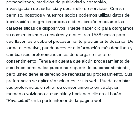
personalizado, medición de publicidad y contenido,
investigación de audiencia y desarrollo de servicios.
Con su
Por parte de la agencia, la cuenta será dirigida por Xell Rovira, colaborando en la misma Juanma
permiso, nosotros y nuestros socios podemos utilizar datos de
Ramirez en el área de planificación estratégica y Eva Santos y Alba Vence en la parte creativa y
localización geográfica precisa e identificación mediante las
Sigfrid Mariné en el área de eventos.
características de dispositivos. Puede hacer clic para otorgarnos
su consentimiento a nosotros y a nuestros 1538 socios para
que llevemos a cabo el procesamiento previamente descrito. De
forma alternativa, puede acceder a información más detallada y
IMPRIMIR
cambiar sus preferencias antes de otorgar o negar su
consentimiento.
Tenga en cuenta que algún procesamiento de
sus datos personales puede no requerir de su consentimiento,
TWEET
pero usted tiene el derecho de rechazar tal procesamiento. Sus
preferencias se aplicarán solo a este sitio web. Puede cambiar
SHARE
sus preferencias o retirar su consentimiento en cualquier
momento volviendo a este sitio y haciendo clic en el botón
SHARE
"Privacidad" en la parte inferior de la página web.
ENVIAR
PIN