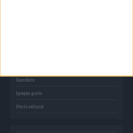
Normas de uso
Política de privacidad
PUBLICACIONES
Tienda
Suscríbete
Ejemplar gratis
Oferta editorial