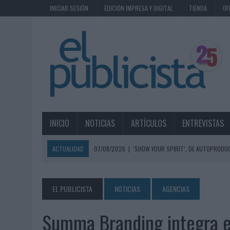
INICIAR SESIÓN
EDICIÓN IMPRESA Y DIGITAL
TIENDA
OF
INICIO
NOTICIAS
ARTÍCULOS
ENTREVISTAS
ACTUALIDAD
07/08/2026
|
‘SHOW YOUR SPIRIT’, DE AUTOPRODUC
07/08/2026
|
EL MÁLAGA CF CULMINA SU TRILOGÍA DE MARCA CON U
07/08/2026
|
MAHOU REIVINDICA EL RITUAL DE LA CAÑA EN EL DÍA IN
EL PUBLICISTA
NOTICIAS
AGENCIAS
07/08/2026
|
MG SPIRIT RELANZA SU MARCA CON UNA ESTRATEGIA 
Summa Branding integra en
07/08/2026
|
PATRÓN CONVIERTE EL NUEVO SINGLE DE ARÓN PIPER EN