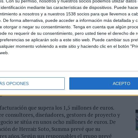
os.
Con su permiso, nosotros y nuestros socios podemos utilizar datos 
mediante un comunicado oficial a la prensa. Según
identificación mediante las características de dispositivos. Puede hacer
ración de Herraiz Soto fortalece nuestra oferta de
ntimiento a nosotros y a nuestros 1538 socios para que llevemos a ca
rar grandes sinergias y reforzar nuestra estrategia de
. De forma alternativa, puede acceder a información más detallada y 
e otorgar o negar su consentimiento.
Tenga en cuenta que algún proc
de no requerir de su consentimiento, pero usted tiene el derecho de r
 referencia en España y a nivel internacional dentro
referencias se aplicarán solo a este sitio web. Puede cambiar sus pref
anding. Con más de 20 años de trayectoria, entre sus
E
alquier momento volviendo a este sitio y haciendo clic en el botón "Pri
el desarrollo de conceptos rupturistas e innovadores
 web.
s
s en el entorno actual, donde prima aportar valor
t
ra Marcellí Zuazua y Rafa Soto, socios de Herraiz
v
e de su consejo, responsabilizándose de las áreas de
struir un nuevo modelo de empresa que dé respuesta a
ÁS OPCIONES
ACEPTO
 en la construcción de sus marcas
”, añade Marcellí
l.
facturación que supera los 1,5 millones de euros.
e consultores, diseñadores, gestores de proyecto y
gocio se sitúa en unos ocho millones de euros. De
ración de Herraiz Soto, Summa prevé que su
tres años. Según sus responsables el grupo prevé