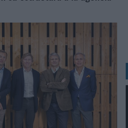
 LAS MARCAS
N IA
RÁ A PRUEBA LA CREATIVIDAD DE LAS MARCAS
N LA INFANCIA EN SU ESTRATEGIA
OS EN VERANO Y SUPERA AL MÓVIL COMO DISPOSITIVO MÁS UTILIZADO
OS ESPAÑOLES
IRECTORA COMERCIAL GLOBAL
BLE INSPIRADA EN CORNETTO, CALIPPO Y SOLERO
MAR EL PATRIMONIO HISTÓRICO EN ACTIVOS CULTURALES Y ECONÓMICOS
LA GESTIÓN DE SUS RELACIONES CON LOS MEDIOS
ARIO EN SU ÚLTIMA CAMPAÑA INTERNACIONAL
N DE MARCA A LARGO PLAZO Y LA MEDICIÓN SON DOS CARAS DE LA MISMA