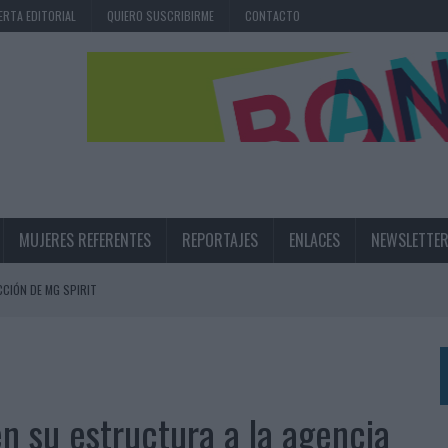
ERTA EDITORIAL
QUIERO SUSCRIBIRME
CONTACTO
MUJERES REFERENTES
REPORTAJES
ENLACES
NEWSLETTE
CIÓN DE MG SPIRIT
NA CAMPAÑA QUE CELEBRA SU REGRESO A PRIMERA DIVISIÓN
TERNACIONAL DE LA CERVEZA
360º CENTRADA EN EL ORIGEN BARCELONÉS
 su estructura a la agencia
 UNA EXPERIENCIA DE MARCA EN IBIZA