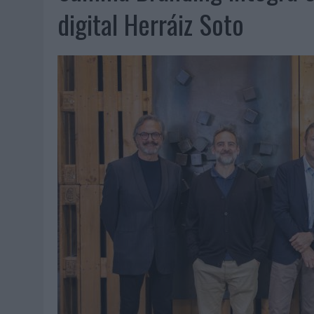
07/08/2026
|
EL VERANO PONE A PRUEBA LA ESTRATEGIA DIGITAL DE
digital Herráiz Soto
07/08/2026
|
VUELING CONVIERTE LOS RECUERDOS EN SOUVENIRS CO
07/08/2026
|
CUANDO SE APAGUE EL SOL, EL ECLIPSE DE 2026 POND
06/08/2026
|
‘LA VUELTA’, DE FENOMENAL PARA MÁLAGA CF
06/08/2026
|
SIETE DE CADA DIEZ EMPRESAS ESPAÑOLAS NO INTEGRA
06/08/2026
|
LA TELEVISIÓN SIGUE LIDERANDO EL CONSUMO DE MEDI
06/08/2026
|
EL USO DE LA IA GENERATIVA ALCANZA YA AL 62% DE L
06/08/2026
|
SYSTEM1 NOMBRA A KIMBERLY BASTONI COMO NUEVA D
06/08/2026
|
FRIGO Y UNIQLO LANZAN UNA COLECCIÓN PERSONALIZA
06/08/2026
|
LA IA ESTÁ SUBIENDO EL LISTÓN DE LA CREATIVIDAD
05/08/2026
|
BEON WORLDWIDE LANZA RAÍZ URBANA PARA TRANSFOR
05/08/2026
|
FABRA COMUNICACIÓN INCORPORA A CASONÁ Y ASUME 
05/08/2026
|
LOPESAN HOTELS & RESORTS ACERCA EL PARAÍSO CAN
05/08/2026
|
LUIS ARQUILLOS (BURGO DE ARIAS): “LA CONSTRUCCIÓ