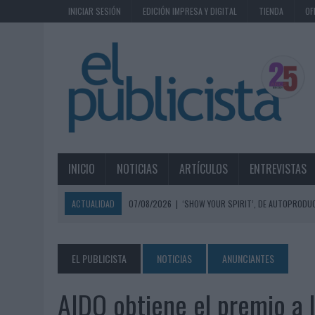
INICIAR SESIÓN
EDICIÓN IMPRESA Y DIGITAL
TIENDA
OF
INICIO
NOTICIAS
ARTÍCULOS
ENTREVISTAS
ACTUALIDAD
07/08/2026
|
‘SHOW YOUR SPIRIT’, DE AUTOPRODUC
07/08/2026
|
EL MÁLAGA CF CULMINA SU TRILOGÍA DE MARCA CON U
07/08/2026
|
MAHOU REIVINDICA EL RITUAL DE LA CAÑA EN EL DÍA IN
EL PUBLICISTA
NOTICIAS
ANUNCIANTES
07/08/2026
|
MG SPIRIT RELANZA SU MARCA CON UNA ESTRATEGIA 
AIDO obtiene el premio a 
07/08/2026
|
PATRÓN CONVIERTE EL NUEVO SINGLE DE ARÓN PIPER EN