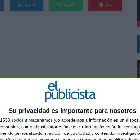
SHARE
ENVIAR
PIN
DE CHEIL SPAIN PARA SAMSUNG ELECTRONICS IBERIA
Su privacidad es importante para nosotros
s 1538
socios
almacenamos y/o accedemos a información en un disposit
sonales, como identificadores únicos e información estándar enviada 
0
ntenido personalizado, medición de publicidad y contenido, investigaci
os.
Con su permiso, nosotros y nuestros socios podemos utilizar datos 