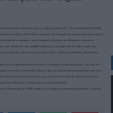
 LAS MARCAS
N IA
RÁ A PRUEBA LA CREATIVIDAD DE LAS MARCAS
ivos de Asociaciones Korazza, que tuvo lugar el pasado 20 y 21 de septiembre en Toledo
N LA INFANCIA EN SU ESTRATEGIA
l instituto tecnológico Aido obtuvo el premio a la Campaña de comunicación más original,
, el formato de la campaña y que
la imagen corporativa sea diferente y rompedora.
OS EN VERANO Y SUPERA AL MÓVIL COMO DISPOSITIVO MÁS UTILIZADO
er a sus clientes un valor añadido y generar un mensaje viral en redes sociales que
OS ESPAÑOLES
a innovación sea cada vez más accesible a todos”, afirma su presidente, Rafael Arturo
IRECTORA COMERCIAL GLOBAL
 con los tradicionalismos a la hora de comunicar su actividad anual y, por ello, ha
BLE INSPIRADA EN CORNETTO, CALIPPO Y SOLERO
apel a asociados y principales clientes y que, en muchos casos, permanecía inerte sobre
 el personaje de Virtudes García, que a través de una serie de vídeos descubrirá al
ía desarrollada por el instituto tiene en nuestra sociedad.
MAR EL PATRIMONIO HISTÓRICO EN ACTIVOS CULTURALES Y ECONÓMICOS
imeras 24 horas más de 4.000 visitas con un tiempo de permanencia media de 7 minutos.
LA GESTIÓN DE SUS RELACIONES CON LOS MEDIOS
ARIO EN SU ÚLTIMA CAMPAÑA INTERNACIONAL
N DE MARCA A LARGO PLAZO Y LA MEDICIÓN SON DOS CARAS DE LA MISMA