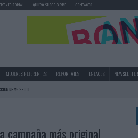
ERTA EDITORIAL
QUIERO SUSCRIBIRME
CONTACTO
MUJERES REFERENTES
REPORTAJES
ENLACES
NEWSLETTE
CIÓN DE MG SPIRIT
NA CAMPAÑA QUE CELEBRA SU REGRESO A PRIMERA DIVISIÓN
TERNACIONAL DE LA CERVEZA
360º CENTRADA EN EL ORIGEN BARCELONÉS
la campaña más original
 UNA EXPERIENCIA DE MARCA EN IBIZA