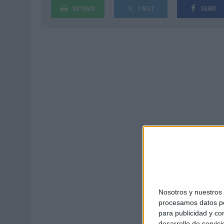
IMPRIMIR
TWEET
SHARE
MONEDA”
07/08/2026
|
‘ALEXIA PUTELLAS X GALAXY Z FOLD8 – SIN LÍMITES’, 
Nosotros y nuestro
procesamos datos per
para publicidad y co
desarrollo de servici