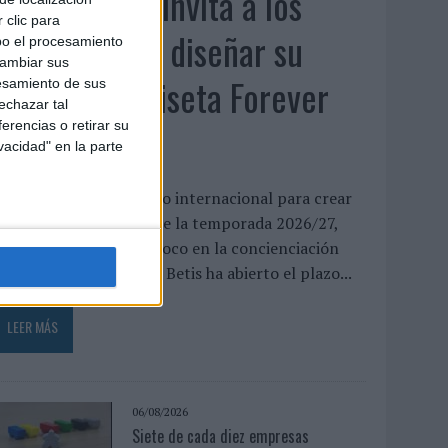
El Real Betis invita a los
 clic para
aficionados a diseñar su
bo el procesamiento
cambiar sus
próxima camiseta Forever
esamiento de sus
echazar tal
Green
erencias o retirar su
vacidad" en la parte
l club abre un concurso internacional para crear
a equipación especial de la temporada 2026/27,
ue volverá a poner el foco en la concienciación
edioambiental El Real Betis ha abierto el plazo...
LEER MÁS
06/08/2026
Siete de cada diez empresas