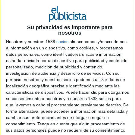
24 DE OCTUBRE DE 2024
La cervecera ha creado un pack especial de
edición limitada que incluye botella y copa,
Su privacidad es importante para
nosotros
para mostrar su apoyo al club en su voluntad
por conquistar nuevos títulos esta
Nosotros y nuestros 1538
socios
almacenamos y/o accedemos
temporada. Para anunciarlo, han grabado un
a información en un dispositivo, como cookies, y procesamos
spot que ha contado con la participación de
datos personales, como identificadores únicos e información
varios jugadores del Athletic en el que la
estándar enviada por un dispositivo para publicidad y contenido
personalizado, medición de publicidad y contenido,
botella juega un papel protagonista al ser
investigación de audiencia y desarrollo de servicios.
Con su
usada como instrumento de viento
permiso, nosotros y nuestros socios podemos utilizar datos de
localización geográfica precisa e identificación mediante las
‘Por los que se atreven a soñar en grande’ es el
características de dispositivos. Puede hacer clic para otorgarnos
claim del nuevo spot de
Cervezas San Miguel
su consentimiento a nosotros y a nuestros 1538 socios para
para anunciar el lanzamiento de un pack especial
que llevemos a cabo el procesamiento previamente descrito. De
de botella y copa customizada para el
Athletic
forma alternativa, puede acceder a información más detallada y
Club
. La cervecera quiere mostrar así su apoyo al
cambiar sus preferencias antes de otorgar o negar su
club vizcaíno en la conquista de nuevos títulos y
consentimiento.
Tenga en cuenta que algún procesamiento de
reforzar su compromiso con los leones
sus datos personales puede no requerir de su consentimiento,