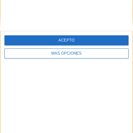
VÍDEO DESTACADO
ACEPTO
MÁS OPCIONES
ARTÍCULOS ALEATORIOS