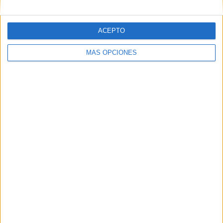
ACEPTO
MÁS OPCIONES
04/08/2026
‘El Match Perfecto del
Verano’, de Crush para
Maxibon
FICHA TÉCNICA Anunciante: Babaria/Maxibon
Contacto cliente: Silvia Muñoz (Babaria), Alba
Rodrigo (Maxibon) Agencia creativa y digital: Crush
Título de la campaña: “El Match Perfecto del...
LEER MÁS