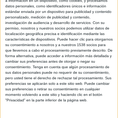
a información en un dispositivo, como cookies, y procesamos
datos personales, como identificadores únicos e información
Gigigo ha sido seleccionada nuevamente por Coca-Cola para desarrollar su nueva
estándar enviada por un dispositivo para publicidad y contenido
promoción para terminales móviles, con la que regalará más de 600 entradas para
personalizado, medición de publicidad y contenido,
el macro evento Coca-Cola Music Experience que se celebrará el 22 de junio de
investigación de audiencia y desarrollo de servicios.
Con su
2.011 en el Palacio de los Deportes de la Comunidad de Madrid.
permiso, nosotros y nuestros socios podemos utilizar datos de
localización geográfica precisa e identificación mediante las
La promoción tiene una mecánica sencilla de premio inmediato. Los
características de dispositivos. Puede hacer clic para otorgarnos
consumidores que adquieran sus botellas de 50 cl. promocionadas de Coca-Cola
su consentimiento a nosotros y a nuestros 1538 socios para
en máquinas vending de la Comunidad de Madrid, tendrán la oportunidad de
que llevemos a cabo el procesamiento previamente descrito. De
ganar uno de los 210 lotes de 3 entradas para el Coca-Cola Music Experience.
forma alternativa, puede acceder a información más detallada y
cambiar sus preferencias antes de otorgar o negar su
Los usuarios deberán utilizar el lector de códigos bidi de su terminal móvil y leer
consentimiento.
Tenga en cuenta que algún procesamiento de
el código bidi que encontraran en cada una de las máquinas vending.
sus datos personales puede no requerir de su consentimiento,
Automáticamente serán re-direccionados al sitio móvil de la promoción donde
pero usted tiene el derecho de rechazar tal procesamiento. Sus
preferencias se aplicarán solo a este sitio web. Puede cambiar
deberán introducir el PIN CODE de 14 dígitos que se encuentra en el tapón de las
sus preferencias o retirar su consentimiento en cualquier
botellas promocionadas de Coca-Cola e inmediatamente conocerán si han
momento volviendo a este sitio y haciendo clic en el botón
resultado ganadores de tres entradas gratuitas para el macro evento Coca-Cola.
"Privacidad" en la parte inferior de la página web.
“En Gigigo estamos muy contentos de que Coca-Cola siga confiando en nosotros
todas las acciones de móvil, dado que nos permite introducir, en función del tipo