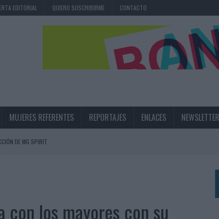
ERTA EDITORIAL
QUIERO SUSCRIBIRME
CONTACTO
MUJERES REFERENTES
REPORTAJES
ENLACES
NEWSLETTE
CIÓN DE MG SPIRIT
NA CAMPAÑA QUE CELEBRA SU REGRESO A PRIMERA DIVISIÓN
TERNACIONAL DE LA CERVEZA
360º CENTRADA EN EL ORIGEN BARCELONÉS
ca con los mayores con su
 UNA EXPERIENCIA DE MARCA EN IBIZA