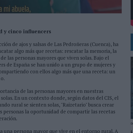
DE CHEIL SPAIN PARA SAMSUNG ELECTRONICS IBERIA
 y cinco influencers
ción de ajos y salsas de Las Pedroñeras (Cuenca), ha
scatar algo más que recetas: rescatar la memoria, la
 de las personas mayores que viven solas. Bajo el
ers de España se han unido a un grupo de mujeres y
ompartiendo con ellos algo más que una receta: un
do.
portancia de las personas mayores en nuestras
solas. En un contexto donde, según datos del CIS, el
do rural se sienten solas, "Raizetario" busca crear
as personas la oportunidad de compartir las recetas
eración.
0
ta a una persona mayor que vive en el entorno rural. A