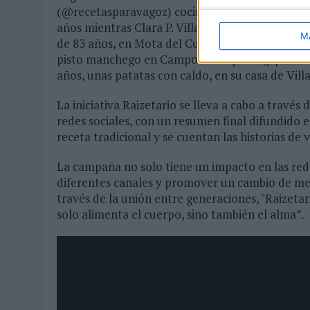
(@recetasparavagoz) cocina una caldereta manc
años mientras Clara P. Villalón (@clarapvillalo
M
de 83 años, en Mota del Cuervo. Sofía (@sofiat
pisto manchego en Campo de Criptana,y por últ
años, unas patatas con caldo, en su casa de Vi
La iniciativa Raizetario se lleva a cabo a travé
redes sociales, con un resumen final difundido 
receta tradicional y se cuentan las historias de 
La campaña no solo tiene un impacto en las rede
diferentes canales y promover un cambio de men
través de la unión entre generaciones, "Raizeta
solo alimenta el cuerpo, sino también el alma”.