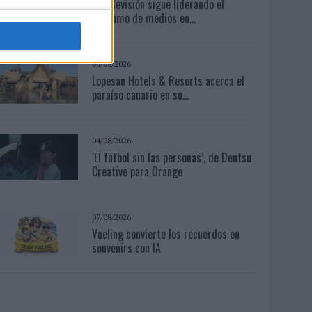
La televisión sigue liderando el
consumo de medios en...
05/08/2026
Lopesan Hotels & Resorts acerca el
paraíso canario en su...
04/08/2026
‘El fútbol sin las personas’, de Dentsu
Creative para Orange
07/08/2026
Vueling convierte los recuerdos en
souvenirs con IA