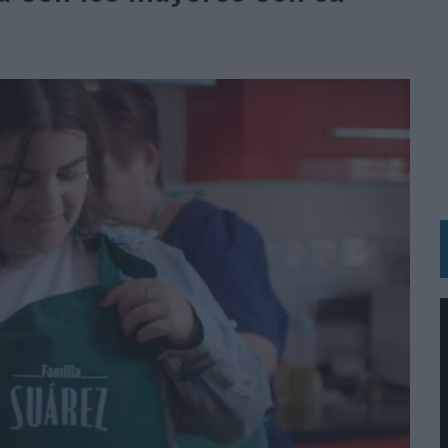
 LAS MARCAS
N IA
RÁ A PRUEBA LA CREATIVIDAD DE LAS MARCAS
N LA INFANCIA EN SU ESTRATEGIA
OS EN VERANO Y SUPERA AL MÓVIL COMO DISPOSITIVO MÁS UTILIZADO
OS ESPAÑOLES
IRECTORA COMERCIAL GLOBAL
BLE INSPIRADA EN CORNETTO, CALIPPO Y SOLERO
MAR EL PATRIMONIO HISTÓRICO EN ACTIVOS CULTURALES Y ECONÓMICOS
LA GESTIÓN DE SUS RELACIONES CON LOS MEDIOS
ARIO EN SU ÚLTIMA CAMPAÑA INTERNACIONAL
N DE MARCA A LARGO PLAZO Y LA MEDICIÓN SON DOS CARAS DE LA MISMA