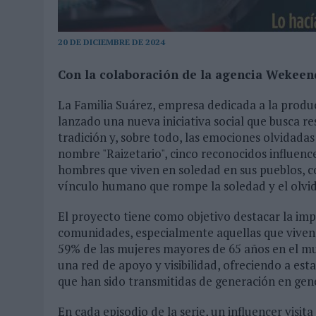
MONEDA”
07/08/2026
|
‘ALEXIA PUTELLAS X GALAXY Z FOLD8 – SIN LÍMITES’, 
20 DE DICIEMBRE DE 2024
Con la colaboración de la agencia Wekeend
La Familia Suárez, empresa dedicada a la produc
lanzado una nueva iniciativa social que busca re
tradición y, sobre todo, las emociones olvidadas
nombre "Raizetario", cinco reconocidos influenc
hombres que viven en soledad en sus pueblos, c
vínculo humano que rompe la soledad y el olvi
El proyecto tiene como objetivo destacar la im
comunidades, especialmente aquellas que viven 
59% de las mujeres mayores de 65 años en el mun
una red de apoyo y visibilidad, ofreciendo a est
que han sido transmitidas de generación en gen
En cada episodio de la serie, un influencer visi