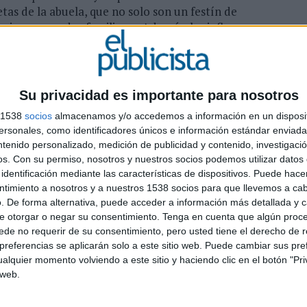
etas de la abuela, que no solo son un festín de
oria y recuerdos familiares. Además, las influencers
ue enfrentan estas mujeres y hombres, promoviendo un
equeños pueblos.
s
Su privacidad es importante para nosotros
S
 iniciativa han sido a lo largo de sus vidas
s 1538
socios
almacenamos y/o accedemos a información en un disposit
c
sonales, como identificadores únicos e información estándar enviada 
 casos, están a punto de perderse. El "Raizetario"
ntenido personalizado, medición de publicidad y contenido, investigaci
as, sino también mejorar la calidad de vida de las
os.
Con su permiso, nosotros y nuestros socios podemos utilizar datos 
a episodio, se habla de la vida en el pueblo, de las
identificación mediante las características de dispositivos. Puede hacer
eza cultural que ofrecen esas recetas.
ntimiento a nosotros y a nuestros 1538 socios para que llevemos a ca
. De forma alternativa, puede acceder a información más detallada y 
a temática social de la soledad, con el ingrediente
e otorgar o negar su consentimiento.
Tenga en cuenta que algún proc
slamiento se combaten, en este caso, con una acción
de no requerir de su consentimiento, pero usted tiene el derecho de r
referencias se aplicarán solo a este sitio web. Puede cambiar sus pref
alquier momento volviendo a este sitio y haciendo clic en el botón "Pri
 de la convivencia entre los antiguos fogones de las
 web.
Mancha. La influencer Ana (@cocinargenial) elabora
s, en San Clemente. El influencer Arturo Carrasco