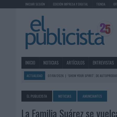
INICIAR SESIÓN
EDICIÓN IMPRESA Y DIGITAL
TIENDA
OF
INICIO
NOTICIAS
ARTÍCULOS
ENTREVISTAS
ACTUALIDAD
07/08/2026
|
‘SHOW YOUR SPIRIT’, DE AUTOPRODUC
07/08/2026
|
EL MÁLAGA CF CULMINA SU TRILOGÍA DE MARCA CON U
07/08/2026
|
MAHOU REIVINDICA EL RITUAL DE LA CAÑA EN EL DÍA IN
EL PUBLICISTA
NOTICIAS
ANUNCIANTES
07/08/2026
|
MG SPIRIT RELANZA SU MARCA CON UNA ESTRATEGIA 
La Familia Suárez se vuel
07/08/2026
|
PATRÓN CONVIERTE EL NUEVO SINGLE DE ARÓN PIPER EN