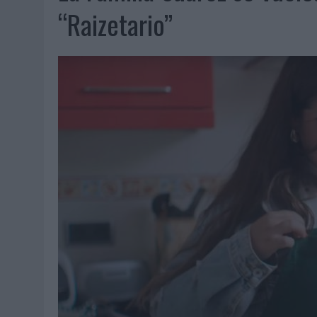
07/08/2026
|
EL VERANO PONE A PRUEBA LA ESTRATEGIA DIGITAL DE
“Raizetario”
07/08/2026
|
VUELING CONVIERTE LOS RECUERDOS EN SOUVENIRS CO
07/08/2026
|
CUANDO SE APAGUE EL SOL, EL ECLIPSE DE 2026 POND
06/08/2026
|
‘LA VUELTA’, DE FENOMENAL PARA MÁLAGA CF
06/08/2026
|
SIETE DE CADA DIEZ EMPRESAS ESPAÑOLAS NO INTEGRA
06/08/2026
|
LA TELEVISIÓN SIGUE LIDERANDO EL CONSUMO DE MEDI
06/08/2026
|
EL USO DE LA IA GENERATIVA ALCANZA YA AL 62% DE L
06/08/2026
|
SYSTEM1 NOMBRA A KIMBERLY BASTONI COMO NUEVA D
06/08/2026
|
FRIGO Y UNIQLO LANZAN UNA COLECCIÓN PERSONALIZA
06/08/2026
|
LA IA ESTÁ SUBIENDO EL LISTÓN DE LA CREATIVIDAD
05/08/2026
|
BEON WORLDWIDE LANZA RAÍZ URBANA PARA TRANSFOR
05/08/2026
|
FABRA COMUNICACIÓN INCORPORA A CASONÁ Y ASUME 
05/08/2026
|
LOPESAN HOTELS & RESORTS ACERCA EL PARAÍSO CAN
05/08/2026
|
LUIS ARQUILLOS (BURGO DE ARIAS): “LA CONSTRUCCIÓ