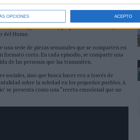
hega en Las Pedroñeras con Araceli, viuda de 80
n) descubre cómo realizar gachas con Custodia, viuda
ÁS OPCIONES
ACEPTO
ecocina) y Martina, viuda con 66 años, comparten un
imo, Carla (@chefenials) prepara con Federico, de 90
llar del Humo.
s de una serie de piezas semanales que se comparten en
en formato corto. En cada episodio, se comparte una
vida de las personas que las transmiten.
s sociales, sino que busca hacer eco a través de
talidad sobre la soledad en los pequeños pueblos. A
rio" se presenta como una “receta emocional que no