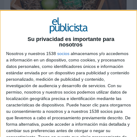
11 DE JUNIO DE 2021
Como nueva propuesta al auge de las
Su privacidad es importante para
nosotros
bebidas de sabores, que han ganado una
cuota del 24,9% sobre el total de
Nosotros y nuestros 1538
socios
almacenamos y/o accedemos
espirituosos, Jack Daniel’s Apple es la última
a información en un dispositivo, como cookies, y procesamos
incorporación en la categoría de sabores de
datos personales, como identificadores únicos e información
la marca junto con Jack Daniel’s Fire y Jack
estándar enviada por un dispositivo para publicidad y contenido
personalizado, medición de publicidad y contenido,
Daniel’s Honey
investigación de audiencia y desarrollo de servicios.
Con su
permiso, nosotros y nuestros socios podemos utilizar datos de
Con la llegada del verano la marca presenta Jack
localización geográfica precisa e identificación mediante las
Daniel’s Tennessee Apple de 35% Vol., un
características de dispositivos. Puede hacer clic para otorgarnos
producto que mezcla el carácter único de Jack
su consentimiento a nosotros y a nuestros 1538 socios para
Daniel’s Tennessee Whiskey con un fresco y
que llevemos a cabo el procesamiento previamente descrito. De
delicioso sabor de manzana verde. Su versatilidad
forma alternativa, puede acceder a información más detallada y
y su aroma en fusión con el del característico de
cambiar sus preferencias antes de otorgar o negar su
Old No. 7 de caramelo, roble y especias suaves, lo
consentimiento.
Tenga en cuenta que algún procesamiento de