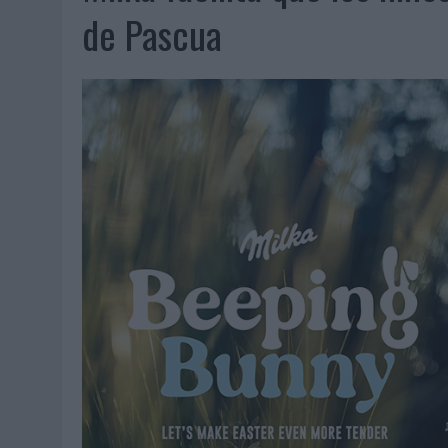
07/08/2026
|
EL VERANO PONE A PRUEBA LA ESTRATEGIA DIGITAL DE
de Pascua
07/08/2026
|
VUELING CONVIERTE LOS RECUERDOS EN SOUVENIRS CO
07/08/2026
|
CUANDO SE APAGUE EL SOL, EL ECLIPSE DE 2026 POND
06/08/2026
|
‘LA VUELTA’, DE FENOMENAL PARA MÁLAGA CF
06/08/2026
|
SIETE DE CADA DIEZ EMPRESAS ESPAÑOLAS NO INTEGRA
06/08/2026
|
LA TELEVISIÓN SIGUE LIDERANDO EL CONSUMO DE MEDI
06/08/2026
|
EL USO DE LA IA GENERATIVA ALCANZA YA AL 62% DE L
06/08/2026
|
SYSTEM1 NOMBRA A KIMBERLY BASTONI COMO NUEVA D
06/08/2026
|
FRIGO Y UNIQLO LANZAN UNA COLECCIÓN PERSONALIZA
06/08/2026
|
LA IA ESTÁ SUBIENDO EL LISTÓN DE LA CREATIVIDAD
05/08/2026
|
BEON WORLDWIDE LANZA RAÍZ URBANA PARA TRANSFOR
05/08/2026
|
FABRA COMUNICACIÓN INCORPORA A CASONÁ Y ASUME 
05/08/2026
|
LOPESAN HOTELS & RESORTS ACERCA EL PARAÍSO CAN
05/08/2026
|
LUIS ARQUILLOS (BURGO DE ARIAS): “LA CONSTRUCCIÓ