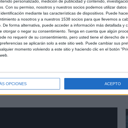
ntenido personalizado, medición de publicidad y contenido, investigaci
to más tierno del año.
os.
Con su permiso, nosotros y nuestros socios podemos utilizar datos 
identificación mediante las características de dispositivos. Puede hacer
onals de Milka España, explica que "desde el punto de
ntimiento a nosotros y a nuestros 1538 socios para que llevemos a ca
lo que debíamos hacer. Este ha sido un proyecto muy
. De forma alternativa, puede acceder a información más detallada y 
a colaboración puede marcar la diferencia: La
e otorgar o negar su consentimiento.
Tenga en cuenta que algún proc
ración con nuestra agencia creativa y la colaboración
de no requerir de su consentimiento, pero usted tiene el derecho de r
 comprometidos como nosotros”.
L
referencias se aplicarán solo a este sitio web. Puede cambiar sus pref
alquier momento volviendo a este sitio y haciendo clic en el botón "Pri
p
rector de David Madrid asegura que “The Beeping
 web.
c
rtunidad para hacer cualquier momento un poco más
c
 socio tan increíble como Milka porque siempre ha
i
 su mano para hacerlo posible. Ver la diferencia que
 Semana Santa ha sido un momento culminante para
ÁS OPCIONES
ACEPTO
e”.