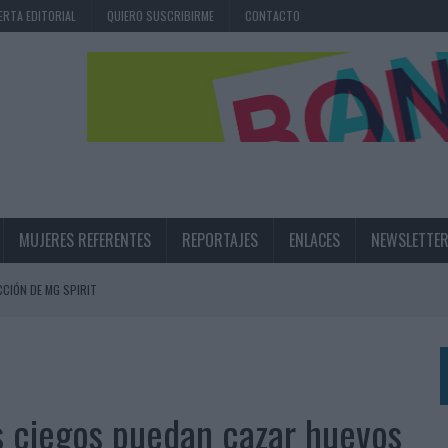
ERTA EDITORIAL
QUIERO SUSCRIBIRME
CONTACTO
MUJERES REFERENTES
REPORTAJES
ENLACES
NEWSLETTE
CIÓN DE MG SPIRIT
NA CAMPAÑA QUE CELEBRA SU REGRESO A PRIMERA DIVISIÓN
TERNACIONAL DE LA CERVEZA
360º CENTRADA EN EL ORIGEN BARCELONÉS
os ciegos puedan cazar huevos
 UNA EXPERIENCIA DE MARCA EN IBIZA