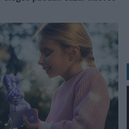
 LAS MARCAS
N IA
RÁ A PRUEBA LA CREATIVIDAD DE LAS MARCAS
N LA INFANCIA EN SU ESTRATEGIA
OS EN VERANO Y SUPERA AL MÓVIL COMO DISPOSITIVO MÁS UTILIZADO
OS ESPAÑOLES
IRECTORA COMERCIAL GLOBAL
BLE INSPIRADA EN CORNETTO, CALIPPO Y SOLERO
MAR EL PATRIMONIO HISTÓRICO EN ACTIVOS CULTURALES Y ECONÓMICOS
LA GESTIÓN DE SUS RELACIONES CON LOS MEDIOS
ARIO EN SU ÚLTIMA CAMPAÑA INTERNACIONAL
N DE MARCA A LARGO PLAZO Y LA MEDICIÓN SON DOS CARAS DE LA MISMA