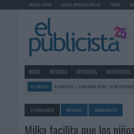
INICIAR SESIÓN
EDICIÓN IMPRESA Y DIGITAL
TIENDA
OF
INICIO
NOTICIAS
ARTÍCULOS
ENTREVISTAS
ACTUALIDAD
07/08/2026
|
‘SHOW YOUR SPIRIT’, DE AUTOPRODUC
07/08/2026
|
EL MÁLAGA CF CULMINA SU TRILOGÍA DE MARCA CON U
07/08/2026
|
MAHOU REIVINDICA EL RITUAL DE LA CAÑA EN EL DÍA IN
EL PUBLICISTA
NOTICIAS
ANUNCIANTES
07/08/2026
|
MG SPIRIT RELANZA SU MARCA CON UNA ESTRATEGIA 
Milka facilita que los niñ
07/08/2026
|
PATRÓN CONVIERTE EL NUEVO SINGLE DE ARÓN PIPER EN