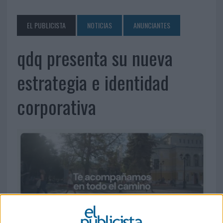
EL PUBLICISTA
NOTICIAS
ANUNCIANTES
qdq presenta su nueva
estrategia e identidad
corporativa