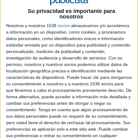
Su privacidad es importante para
2 DE ABRIL DE 2024
nosotros
La empresa española de soluciones digitales
Nosotros y nuestros 1538
socios
almacenamos y/o accedemos
a información en un dispositivo, como cookies, y procesamos
para empresas se reinventa y presenta una
datos personales, como identificadores únicos e información
nueva marca que integra QDQmedia y
estándar enviada por un dispositivo para publicidad y contenido
OptimizaClick
personalizado, medición de publicidad y contenido,
investigación de audiencia y desarrollo de servicios.
Con su
qdq
ha presentado su nueva identidad
permiso, nosotros y nuestros socios podemos utilizar datos de
corporativa para relanzar su estrategia en el
localización geográfica precisa e identificación mediante las
mercado y posicionarse como una de las mejores
características de dispositivos. Puede hacer clic para otorgarnos
opciones para que pymes y autónomos conecten
su consentimiento a nosotros y a nuestros 1538 socios para
sus negocios con sus clientes.
que llevemos a cabo el procesamiento previamente descrito. De
forma alternativa, puede acceder a información más detallada y
Tras más de veinte años de historia, la empresa
cambiar sus preferencias antes de otorgar o negar su
consentimiento.
Tenga en cuenta que algún procesamiento de
presenta una nueva arquitectura visual y verbal
sus datos personales puede no requerir de su consentimiento,
con un logotipo, nombre, valores, colores y
pero usted tiene el derecho de rechazar tal procesamiento. Sus
tipografía completamente renovados. Aún así,
preferencias se aplicarán solo a este sitio web. Puede cambiar
qdq se aferra a su esencia y principios.
sus preferencias o retirar su consentimiento en cualquier