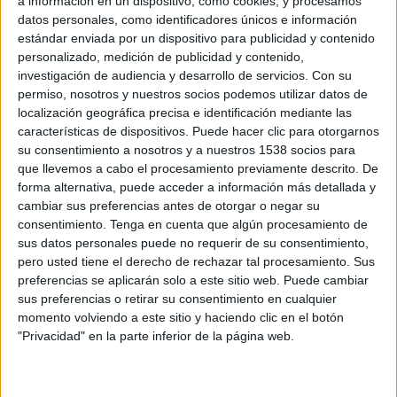
a información en un dispositivo, como cookies, y procesamos
datos personales, como identificadores únicos e información
6 DE JULIO DE 2023
estándar enviada por un dispositivo para publicidad y contenido
personalizado, medición de publicidad y contenido,
El cantante Miki Núñez y la marca de
investigación de audiencia y desarrollo de servicios.
Con su
vino Cala Pescador se unen contra la
permiso, nosotros y nuestros socios podemos utilizar datos de
contaminación acústica en la costa catalana
localización geográfica precisa e identificación mediante las
características de dispositivos. Puede hacer clic para otorgarnos
El nuevo vino blanco de
Celler del Pescador
,
su consentimiento a nosotros y a nuestros 1538 socios para
Cala Pescador
, acaba de lanzar
una campaña
que llevemos a cabo el procesamiento previamente descrito. De
creada por la agencia
After
para concienciar
forma alternativa, puede acceder a información más detallada y
sobre la contaminación acústica en las playas
cambiar sus preferencias antes de otorgar o negar su
consentimiento.
Tenga en cuenta que algún procesamiento de
catalanas. La campaña creada de la mano del
sus datos personales puede no requerir de su consentimiento,
cantante y presentador
Miki Núñez
,
La canción
pero usted tiene el derecho de rechazar tal procesamiento. Sus
del verano
,
consta de una canción sin sonido
preferencias se aplicarán solo a este sitio web. Puede cambiar
pensada para no molestar a nadie al ser
sus preferencias o retirar su consentimiento en cualquier
reproducida. El objetivo de esta activación no
momento volviendo a este sitio y haciendo clic en el botón
deja lugar a dudas: concienciar y conseguir el
"Privacidad" en la parte inferior de la página web.
máximo número de firmas posibles para pedir a
los ayuntamientos de la costa catalana que
limiten el uso de altavoces en sus playas como ya