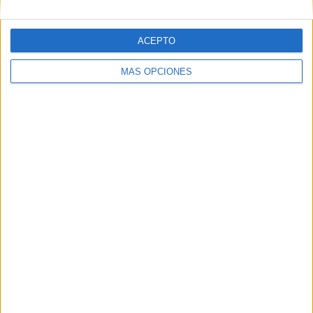
ACEPTO
MÁS OPCIONES
03/08/2026
Movistar apela a la ilusión de
las aficiones para el regreso
del fútbol
La compañía lanza ‘Vuelve el fútbol. Vuelve a soñar’,
una campaña que pone el foco en las expectativas
de los aficionados antes del inicio de la temporada
2026/27 y refuerza su posicionamiento como...
LEER MÁS