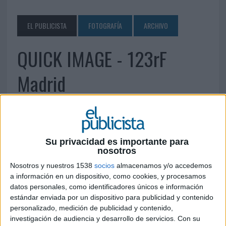
EL PUBLICISTA
FOTOGRAFÍA
ARCHIVO
QUICK IMAGE - 123rF
Madrid
18 DE DICIEMBRE DE 2007
Segundo Anca, 9 28023. Madrid Tel. 91 710 37 96
Su privacidad es importante para
Fax. 916.372.980
http://www.es.123rf.com
nosotros
Nosotros y nuestros 1538
socios
almacenamos y/o accedemos
IMPRIMIR
a información en un dispositivo, como cookies, y procesamos
datos personales, como identificadores únicos e información
TWEET
estándar enviada por un dispositivo para publicidad y contenido
personalizado, medición de publicidad y contenido,
investigación de audiencia y desarrollo de servicios.
Con su
SHARE