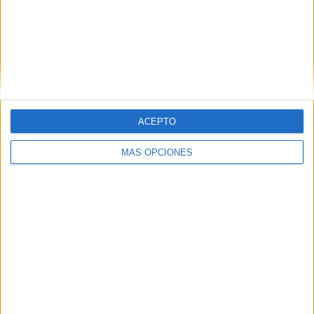
directora comercial global
La directiva, con más de 25 años de experiencia en
investigación, tecnología y marketing, liderará la
organización comercial global de la compañía para
impulsar su crecimiento y reforzar su expansión ...
ACEPTO
LEER MÁS
MÁS OPCIONES
04/08/2026
‘La única cerveza del mundo que se
disfruta dos veces’, de...
05/08/2026
Luis Arquillos (Burgo de Arias): “La