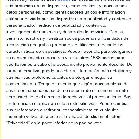
fueron sus referentes a los que pretendieron
a información en un dispositivo, como cookies, y procesamos
imitar para proceder con su propia creación.
datos personales, como identificadores únicos e información
estándar enviada por un dispositivo para publicidad y contenido
El mimetismo inconsciente también puede
personalizado, medición de publicidad y contenido,
interpretarse como una forma de copiar, aunque
investigación de audiencia y desarrollo de servicios.
Con su
no se trate de un gesto intencionado, de ahí
permiso, nosotros y nuestros socios podemos utilizar datos de
surge la idea de la co-creación. La misma
localización geográfica precisa e identificación mediante las
fractalización que la naturaleza nos muestra en
características de dispositivos. Puede hacer clic para otorgarnos
su consentimiento a nosotros y a nuestros 1538 socios para
toda la creación es la que también configura el
que llevemos a cabo el procesamiento previamente descrito. De
conocimiento humano. Incluso es en este punto
forma alternativa, puede acceder a información más detallada y
cuando podríamos citar a Picasso cuando decía
cambiar sus preferencias antes de otorgar o negar su
“los buenos artistas copian, los grandes artistas
consentimiento.
Tenga en cuenta que algún procesamiento de
roban”.
sus datos personales puede no requerir de su consentimiento,
pero usted tiene el derecho de rechazar tal procesamiento. Sus
Lo cierto es que nadie conoce al diseñador de la
preferencias se aplicarán solo a este sitio web. Puede cambiar
etiqueta de la sopa Campbell, pero si al que le
sus preferencias o retirar su consentimiento en cualquier
puso un marco y lo colgó en la pared,
momento volviendo a este sitio y haciendo clic en el botón
probablemente Warhol sea uno de los más
"Privacidad" en la parte inferior de la página web.
gráficos ejemplos de apropiación artística. Pero
no hace falta irse tan lejos, pues tampoco