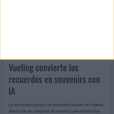
07/08/2026
Vueling convierte los
recuerdos en souvenirs con
IA
La aerolínea integra un asistente basado en Gemini
dentro de su campaña de verano y permitirá a los