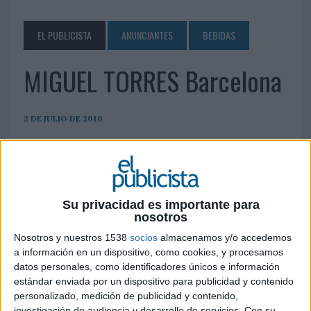
EL PUBLICISTA
ANUNCIANTES
BEBIDAS
MIGUEL TORRES Barcelona
2 DE JULIO DE 2010
Comercio, 22 08720 Villafranca del Penedés
(Barcelona) Tel.: 93 817 74 00 Fax: 93 817 74 44
prensa@torres.es
www.torres.es
Su privacidad es importante para
nosotros
IMPRIMIR
Nosotros y nuestros 1538
socios
almacenamos y/o accedemos
TWEET
a información en un dispositivo, como cookies, y procesamos
datos personales, como identificadores únicos e información
estándar enviada por un dispositivo para publicidad y contenido
SHARE
personalizado, medición de publicidad y contenido,
investigación de audiencia y desarrollo de servicios.
Con su