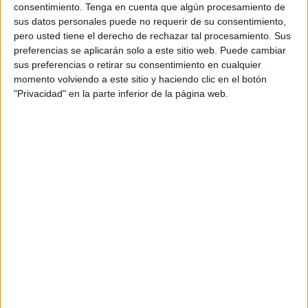
El jurado ha elegido 35 proyectos como finalistas,
consentimiento.
Tenga en cuenta que algún procesamiento de
algunos de ellos compitiendo por varios premios
sus datos personales puede no requerir de su consentimiento,
en 53 posiciones. Por categorías, Idea Original es
pero usted tiene el derecho de rechazar tal procesamiento. Sus
la que contiene un mayor número de Proyectos
preferencias se aplicarán solo a este sitio web. Puede cambiar
sus preferencias o retirar su consentimiento en cualquier
en shortlist. Competirán en ella un total de 10. Le
momento volviendo a este sitio y haciendo clic en el botón
siguen Estrategia y Branded Content con
"Privacidad" en la parte inferior de la página web.
Propósito, en las que seis proyectos han logrado
entrar en la lista corta. 5 casos compiten en las
categorías de Audiovisual y Experiencial
respectivamente. Tras ellas Editorial y Digital
Interactivo, ambas con 4 proyectos, y Sonoro y
Ecosistema de Colaboración, en las que tres
proyectos han logrado acceder a la shortlist. En
la categoría de Mejor Branded Content Hispano-
americano, que por segundo año reconoce al
mejor proyecto de LATAM, son 3 los casos que
competirán el 28 por el galardón.
El detalle completo de la shortlist de este año,
pone de manifiesto la fortaleza del Branded