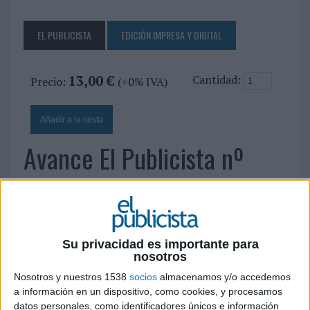
EL PUBLICISTA
EDICIÓN IMPRESA Y DIGITAL
13,00 €
Cantidad:
Precio:
(+0% IVA)
Avance El Publicista nº
232: Especial Social Media
22 DE OCTUBRE DE 2010
Su privacidad es importante para
nosotros
Nosotros y nuestros 1538
socios
almacenamos y/o accedemos
a información en un dispositivo, como cookies, y procesamos
datos personales, como identificadores únicos e información