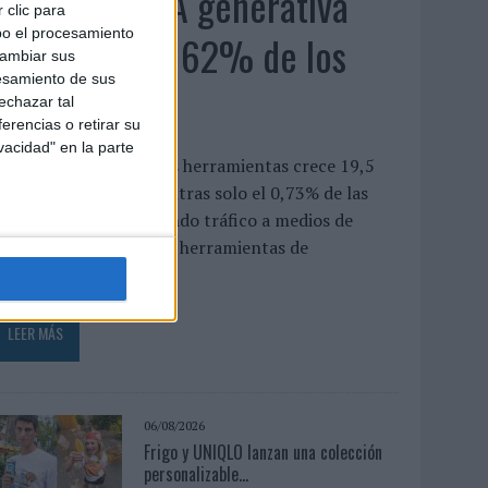
El uso de la IA generativa
 clic para
bo el procesamiento
alcanza ya al 62% de los
cambiar sus
esamiento de sus
españoles
echazar tal
erencias o retirar su
vacidad" en la parte
a penetración de estas herramientas crece 19,5
untos en un año, mientras solo el 0,73% de las
onsultas acaba derivando tráfico a medios de
omunicación El uso de herramientas de
nteligencia...
LEER MÁS
06/08/2026
Frigo y UNIQLO lanzan una colección
personalizable...