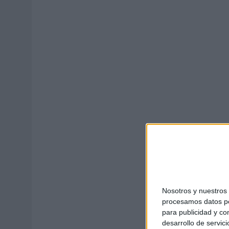
04/08/2026
|
‘LA ÚNICA CERVEZA DEL MUNDO QUE SE DISFRUTA DOS 
07/08/2026
|
EL MÁLAGA CF CULMINA SU TRILOGÍA DE MARCA CON U
Nosotros y nuestro
procesamos datos per
para publicidad y co
desarrollo de servici