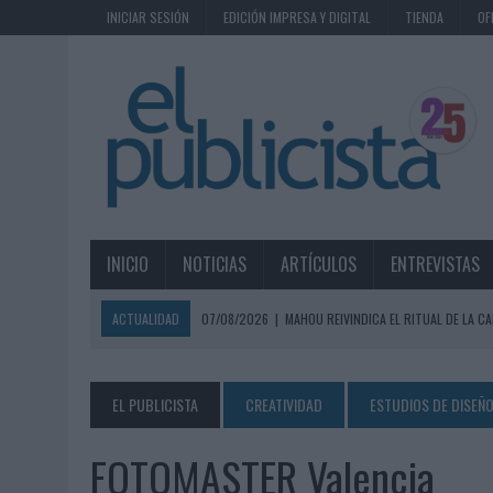
INICIAR SESIÓN
EDICIÓN IMPRESA Y DIGITAL
TIENDA
OF
INICIO
NOTICIAS
ARTÍCULOS
ENTREVISTAS
ACTUALIDAD
07/08/2026
|
MAHOU REIVINDICA EL RITUAL DE LA CA
07/08/2026
|
MG SPIRIT RELANZA SU MARCA CON UNA ESTRATEGIA 
07/08/2026
|
PATRÓN CONVIERTE EL NUEVO SINGLE DE ARÓN PIPER EN
EL PUBLICISTA
CREATIVIDAD
ESTUDIOS DE DISEÑ
07/08/2026
|
EL VERANO PONE A PRUEBA LA ESTRATEGIA DIGITAL DE
FOTOMASTER Valencia
07/08/2026
|
VUELING CONVIERTE LOS RECUERDOS EN SOUVENIRS CO