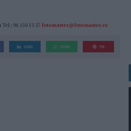
RÁ A PRUEBA LA CREATIVIDAD DE LAS MARCAS
N LA INFANCIA EN SU ESTRATEGIA
 Tel.: 96 150 13 37
fotomaster@fotomaster.es
OS EN VERANO Y SUPERA AL MÓVIL COMO DISPOSITIVO MÁS UTILIZADO
OS ESPAÑOLES
SHARE
ENVIAR
PIN
IRECTORA COMERCIAL GLOBAL
BLE INSPIRADA EN CORNETTO, CALIPPO Y SOLERO
MAR EL PATRIMONIO HISTÓRICO EN ACTIVOS CULTURALES Y ECONÓMICOS
LA GESTIÓN DE SUS RELACIONES CON LOS MEDIOS
ARIO EN SU ÚLTIMA CAMPAÑA INTERNACIONAL
N DE MARCA A LARGO PLAZO Y LA MEDICIÓN SON DOS CARAS DE LA MISMA
N HOTELS & RESORTS