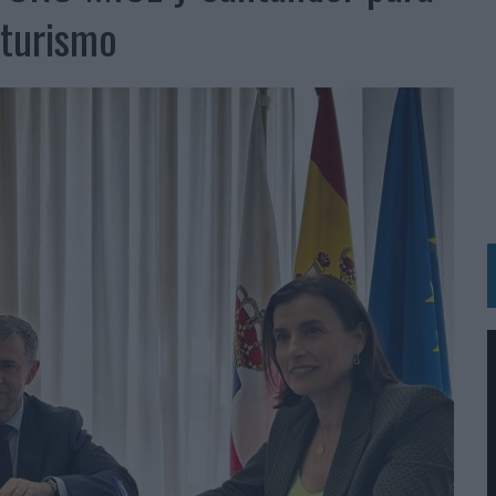
 LAS MARCAS
 turismo
N IA
RÁ A PRUEBA LA CREATIVIDAD DE LAS MARCAS
N LA INFANCIA EN SU ESTRATEGIA
OS EN VERANO Y SUPERA AL MÓVIL COMO DISPOSITIVO MÁS UTILIZADO
OS ESPAÑOLES
IRECTORA COMERCIAL GLOBAL
BLE INSPIRADA EN CORNETTO, CALIPPO Y SOLERO
MAR EL PATRIMONIO HISTÓRICO EN ACTIVOS CULTURALES Y ECONÓMICOS
LA GESTIÓN DE SUS RELACIONES CON LOS MEDIOS
ARIO EN SU ÚLTIMA CAMPAÑA INTERNACIONAL
N DE MARCA A LARGO PLAZO Y LA MEDICIÓN SON DOS CARAS DE LA MISMA