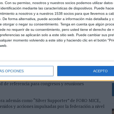
os.
Con su permiso, nosotros y nuestros socios podemos utilizar datos 
rabajo conjunto en análisis de datos e impacto
identificación mediante las características de dispositivos. Puede hacer
edir y poner en valor la aportación de esta actividad
ntimiento a nosotros y a nuestros 1538 socios para que llevemos a ca
 y el conjunto de España.
. De forma alternativa, puede acceder a información más detallada y 
e otorgar o negar su consentimiento.
Tenga en cuenta que algún proc
 turismo de congresos encaja dentro de su estrategia
de no requerir de su consentimiento, pero usted tiene el derecho de r
zado.
referencias se aplicarán solo a este sitio web. Puede cambiar sus pref
alquier momento volviendo a este sitio y haciendo clic en el botón "Pri
neas estratégicas de la Consejería, al ser un claro
 web.
ado y desestacionalizado que persigue la política
L
e
ico y relacional de este tipo de encuentros. “El éxito
ÁS OPCIONES
ACEPTO
es contratos, sino también de las relaciones humanas
c
caldesa, quien reafirma además la intención de
d de referencia para congresos y reuniones
pora además como “Silver Supporter” de FORO MICE,
enidos y acciones impulsadas por la federación a nivel