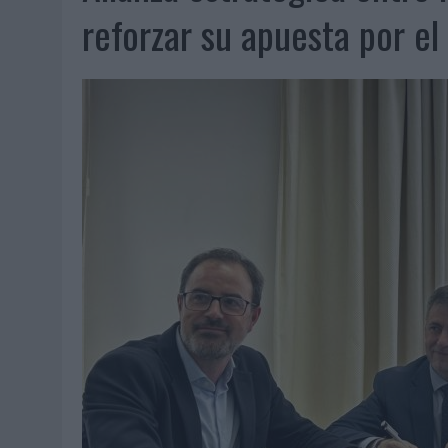
07/08/2026
|
EL VERANO PONE A PRUEBA LA ESTRATEGIA DIGITAL DE
reforzar su apuesta por el
07/08/2026
|
VUELING CONVIERTE LOS RECUERDOS EN SOUVENIRS CO
07/08/2026
|
CUANDO SE APAGUE EL SOL, EL ECLIPSE DE 2026 POND
06/08/2026
|
‘LA VUELTA’, DE FENOMENAL PARA MÁLAGA CF
06/08/2026
|
SIETE DE CADA DIEZ EMPRESAS ESPAÑOLAS NO INTEGRA
06/08/2026
|
LA TELEVISIÓN SIGUE LIDERANDO EL CONSUMO DE MEDI
06/08/2026
|
EL USO DE LA IA GENERATIVA ALCANZA YA AL 62% DE L
06/08/2026
|
SYSTEM1 NOMBRA A KIMBERLY BASTONI COMO NUEVA D
06/08/2026
|
FRIGO Y UNIQLO LANZAN UNA COLECCIÓN PERSONALIZA
06/08/2026
|
LA IA ESTÁ SUBIENDO EL LISTÓN DE LA CREATIVIDAD
05/08/2026
|
BEON WORLDWIDE LANZA RAÍZ URBANA PARA TRANSFOR
05/08/2026
|
FABRA COMUNICACIÓN INCORPORA A CASONÁ Y ASUME 
05/08/2026
|
LOPESAN HOTELS & RESORTS ACERCA EL PARAÍSO CAN
05/08/2026
|
LUIS ARQUILLOS (BURGO DE ARIAS): “LA CONSTRUCCIÓ