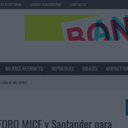
ERTA EDITORIAL
QUIERO SUSCRIBIRME
CONTACTO
MUJERES REFERENTES
REPORTAJES
ENLACES
NEWSLETTE
CIÓN DE MG SPIRIT
NA CAMPAÑA QUE CELEBRA SU REGRESO A PRIMERA DIVISIÓN
TERNACIONAL DE LA CERVEZA
360º CENTRADA EN EL ORIGEN BARCELONÉS
 FORO MICE y Santander para
 UNA EXPERIENCIA DE MARCA EN IBIZA