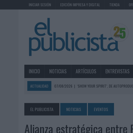
INICIAR SESIÓN
EDICIÓN IMPRESA Y DIGITAL
TIENDA
OF
INICIO
NOTICIAS
ARTÍCULOS
ENTREVISTAS
ACTUALIDAD
07/08/2026
|
‘SHOW YOUR SPIRIT’, DE AUTOPRODUC
07/08/2026
|
EL MÁLAGA CF CULMINA SU TRILOGÍA DE MARCA CON U
07/08/2026
|
MAHOU REIVINDICA EL RITUAL DE LA CAÑA EN EL DÍA IN
EL PUBLICISTA
NOTICIAS
EVENTOS
07/08/2026
|
MG SPIRIT RELANZA SU MARCA CON UNA ESTRATEGIA 
Alianza estratégica entre
07/08/2026
|
PATRÓN CONVIERTE EL NUEVO SINGLE DE ARÓN PIPER EN