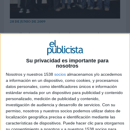
28 DE JUNIO DE 2009
En Film, las agencias obtuvieron cuatro leones
27 leones, dos más que el año pasado, y un premio a la mejor agencia del año en marketing directo,
otorgado a Shackleton (en la foto) por tercer año consecutivo, es el resultado de última edición del
Festival Internacional de la Publicidad, celebrado hasta ayer en la ciudad francesa de Cannes. El
Su privacidad es importante para
festival se cerró anoche con la entrega de premios de las secciones de Film, donde se cazaron cuatro
nosotros
leones, y de Titanio e Integración, donde nuestro país no competía.
Nosotros y nuestros 1538
socios
almacenamos y/o accedemos
a información en un dispositivo, como cookies, y procesamos
datos personales, como identificadores únicos e información
Palmarés Festival de Cannes 09
estándar enviada por un dispositivo para publicidad y contenido
Premio
Título
Anunciante
Agencia
personalizado, medición de publicidad y contenido,
investigación de audiencia y desarrollo de servicios.
Con su
Marketing
permiso, nosotros y nuestros socios podemos utilizar datos de
localización geográfica precisa e identificación mediante las
directo
características de dispositivos. Puede hacer clic para otorgarnos
su consentimiento a nosotros y a nuestros 1538 socios para
“Un pueblo donde nunca
Conect (Miravete de la