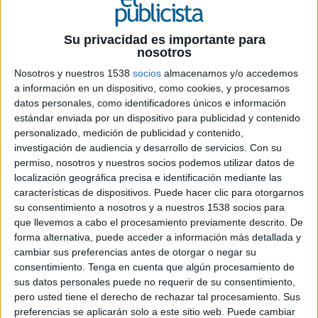
que mejor representan la misión de Tiktok de
inspirar la creatividad y llevar a la comunidad de
Su privacidad es importante para
Tiktok contenido entretenido que genere
nosotros
impacto.
Nosotros y nuestros 1538
socios
almacenamos y/o accedemos
Este año, Tiktok ha incluido una categoría
a información en un dispositivo, como cookies, y procesamos
completamente nueva,
Greatest Small Business
,
datos personales, como identificadores únicos e información
estándar enviada por un dispositivo para publicidad y contenido
para celebrar la creciente comunidad de
personalizado, medición de publicidad y contenido,
pequeñas empresas de la plataforma, y
investigación de audiencia y desarrollo de servicios.
Con su
reconocer a las empresas que generaron
permiso, nosotros y nuestros socios podemos utilizar datos de
excelentes resultados a través de sus campañas.
localización geográfica precisa e identificación mediante las
características de dispositivos. Puede hacer clic para otorgarnos
Se llevarán a cabo ceremonias locales en toda
su consentimiento a nosotros y a nuestros 1538 socios para
Europa para premiar a los mejores en cada país, y
que llevemos a cabo el procesamiento previamente descrito. De
los principales ganadores se reunirán en el Gran
forma alternativa, puede acceder a información más detallada y
Premio a fines de noviembre para coronar al
cambiar sus preferencias antes de otorgar o negar su
ganador general.
consentimiento.
Tenga en cuenta que algún procesamiento de
sus datos personales puede no requerir de su consentimiento,
"Estamos emocionados de celebrar otro gran año
pero usted tiene el derecho de rechazar tal procesamiento. Sus
de campañas increíbles, desarrolladas por
preferencias se aplicarán solo a este sitio web. Puede cambiar