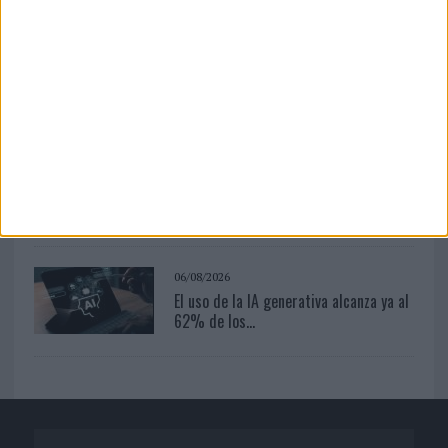
07/08/2026
‘Show Your Spirit’, de autoproducción
de MG Spirit
04/08/2026
‘El Match Perfecto del Verano’, de
Crush para Maxibon
06/08/2026
El uso de la IA generativa alcanza ya al
62% de los...