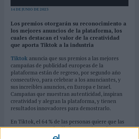
14 DE JUNIO DE 2023
Los premios otorgarán su reconocimiento a
los mejores anuncios de la plataforma, los
cuales destacan el valor de la creatividad
que aporta Tiktok a la industria
Tiktok
anuncia que sus premios a las mejores
campañas de publicidad europeas de la
plataforma están de regreso, por segundo año
consecutivo, para celebrar a los anunciantes, y
sus increíbles anuncios, en Europa e Israel.
Campañas que muestran autenticidad, inspiran
creatividad y alegran la plataforma, y tienen
resultados innovadores para demostrarlo.
En Tiktok, el 64 % de las personas quiere que las
marcas traspasen los límites creativos y los
premios arrojan luz sobre las agencias y marcas