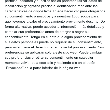
permiso, nosotros y nuestros socios podemos utilizar datos de
conocimiento a través de los social media)
localización geográfica precisa e identificación mediante las
destacan como figuras de confianza, conectando
características de dispositivos. Puede hacer clic para otorgarnos
a las marcas con audiencias específicas de forma
su consentimiento a nosotros y a nuestros 1538 socios para
más creíble y alcanzando un mayor nivel de ROI.
que llevemos a cabo el procesamiento previamente descrito. De
Así lo demuestra un nuevo estudio de Native
forma alternativa, puede acceder a información más detallada y
cambiar sus preferencias antes de otorgar o negar su
Media Group y Kolsquare (“El marketing de
consentimiento.
Tenga en cuenta que algún procesamiento de
Prescriptores: Los nuevos creadores
sus datos personales puede no requerir de su consentimiento,
especializados) que muestra cómo estos expertos
pero usted tiene el derecho de rechazar tal procesamiento. Sus
están transformando la relación con su audiencia
preferencias se aplicarán solo a este sitio web. Puede cambiar
en redes sociales, aportando mayores niveles de
sus preferencias o retirar su consentimiento en cualquier
engagement y valor añadido frente a los
momento volviendo a este sitio y haciendo clic en el botón
influencers tradicionales.
"Privacidad" en la parte inferior de la página web.
Para llevar a cabo esta investigación, se tomó una
muestra de 435 prescriptores activos en
Instagram, con más de un 30% de su audiencia en
España, evaluando métricas de Earned Media
Value (EMV) y Engagement Rate (ER), al igual
que diferentes formatos de contenido utilizados