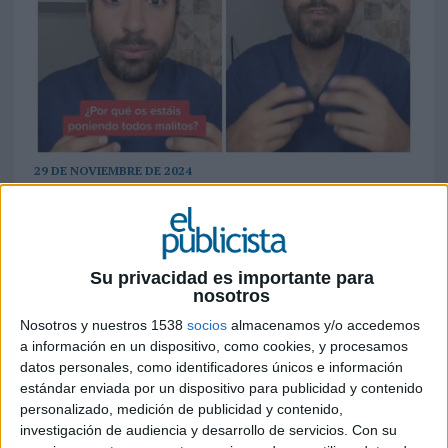
29 DE NOVIEMBRE DE 2024
Se les puede denominar prescriptores al ser
perfiles profesionales especializados en
áreas concretas de interés para el gran
Su privacidad es importante para
público que emplean las redes sociales
nosotros
como canal divulgativo de sus
Nosotros y nuestros 1538
socios
almacenamos y/o accedemos
conocimientos
a información en un dispositivo, como cookies, y procesamos
datos personales, como identificadores únicos e información
En un contexto donde los usuarios demandan
estándar enviada por un dispositivo para publicidad y contenido
cada vez más información veraz y especializada,
personalizado, medición de publicidad y contenido,
los prescriptores-influencers (profesionales
investigación de audiencia y desarrollo de servicios.
Con su
especializados en áreas concretas que divulgan su