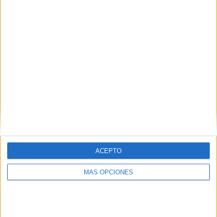
IMPRIMIR
TWEET
SHARE
SHARE
ACEPTO
ENVIAR
MÁS OPCIONES
PIN