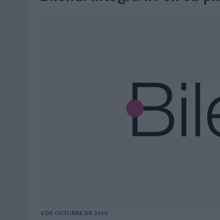
MONEDA”
04/08/2026
|
‘EL PARAÍSO MÁS CERCA’, DE 22GRADOS PARA LOPESA
04/08/2026
|
‘LA ÚNICA CERVEZA DEL MUNDO QUE SE DISFRUTA DOS 
04/08/2026
|
‘EL FÚTBOL SIN LAS PERSONAS’, DE DENTSU CREATIVE
04/08/2026
|
CAPAZ, LA CERVEZA QUE CONVIERTE CADA BOTELLA EN
04/08/2026
|
BABARIA Y MAXIBON SON ‘EL MATCH PERFECTO DEL VE
04/08/2026
|
AUDIBLE REIVINDICA EL PODER TRANSFORMADOR DEL A
03/08/2026
|
‘VUELVE EL FÚTBOL. VUELVE A SOÑAR’, DE VML PARA MO
03/08/2026
|
MOVISTAR APELA A LA ILUSIÓN DE LAS AFICIONES PARA
03/08/2026
|
EL REAL BETIS INVITA A LOS AFICIONADOS A DISEÑAR 
03/08/2026
|
KFC CONVIERTE LOS UBER EN UN HOMENAJE AL UNIVERS
03/08/2026
|
BACK MARKET PONE A LA MADRE DE SU FUNDADOR COMO
03/08/2026
|
PRESENTADO EL JURADO DE LOS PREMIOS DE MARKETI
4 DE OCTUBRE DE 2019
31/07/2026
|
‘FROZEN DUNKIN’ X CALIPPO®’, AUTOPRODUCCIÓN DE 