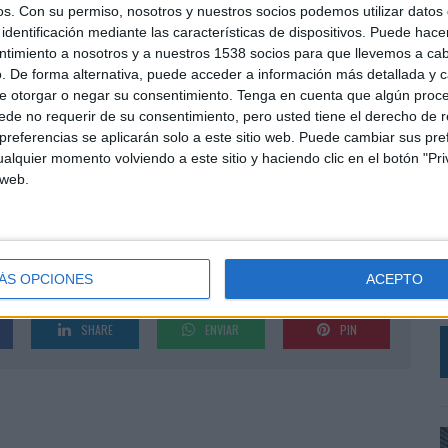
os.
Con su permiso, nosotros y nuestros socios podemos utilizar datos 
identificación mediante las características de dispositivos. Puede hacer
n de muestra y un módulo de enrutamiento
ntimiento a nosotros y a nuestros 1538 socios para que llevemos a ca
specíficos, así como a escenarios automatizados en una
. De forma alternativa, puede acceder a información más detallada y 
e otorgar o negar su consentimiento.
Tenga en cuenta que algún proc
ionados: e-mail, Bilendi mobile app notification, SMS,
de no requerir de su consentimiento, pero usted tiene el derecho de r
s web.
referencias se aplicarán solo a este sitio web. Puede cambiar sus pref
alquier momento volviendo a este sitio y haciendo clic en el botón "Pri
o software, desarrollado por el equipo interno de I +
 web.
igencia artificial más avanzadas de la industria.
‘
da la calidad de las muestras de los panelistas
R
 nuestros clientes, y también mejora la eficiencia
q
ases de datos».
h
ÁS OPCIONES
ACEPTO
d
SHARE
ENVIAR
PIN