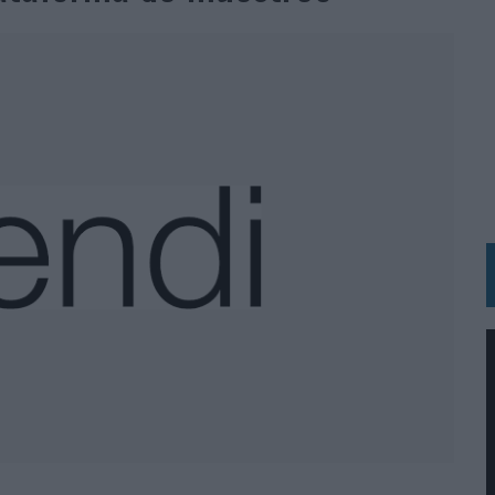
N HOTELS & RESORTS
VECES’, DE INUSUALY PARA CERVEZA CAPAZ
 PARA ORANGE
 UNA OPORTUNIDAD DE INCLUSIÓN
RANO’
UDIO EN SU NUEVA CAMPAÑA GLOBAL DE MARCA
VISTAR
 EL REGRESO DEL FÚTBOL
SU PRÓXIMA CAMISETA FOREVER GREEN
O DE 'LOS SIMPSON'
 AVAL DE SU CALIDAD
NG Y COMUNICACIÓN EN EL SECTOR ASEGURADOR 2026
DUNKIN’