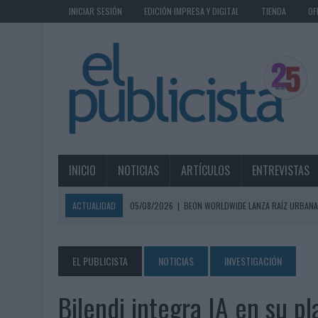
INICIAR SESIÓN
EDICIÓN IMPRESA Y DIGITAL
TIENDA
OF
INICIO
NOTICIAS
ARTÍCULOS
ENTREVISTAS
ACTUALIDAD
05/08/2026
|
BEON WORLDWIDE LANZA RAÍZ URBANA
ECONÓMICOS
05/08/2026
|
FABRA COMUNICACIÓN INCORPORA A CASONÁ Y ASUME 
EL PUBLICISTA
NOTICIAS
INVESTIGACIÓN
05/08/2026
|
LOPESAN HOTELS & RESORTS ACERCA EL PARAÍSO CAN
Bilendi integra IA en su 
05/08/2026
|
LUIS ARQUILLOS (BURGO DE ARIAS): “LA CONSTRUCCIÓ