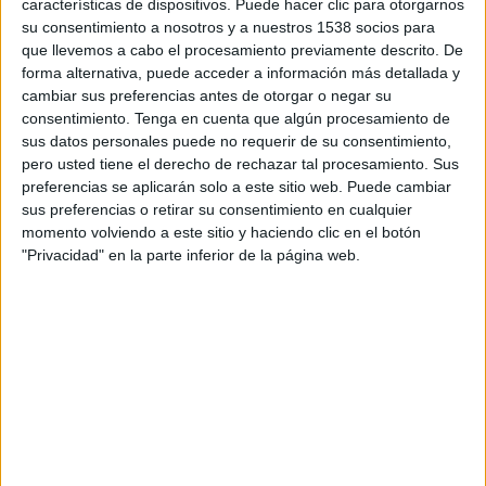
características de dispositivos. Puede hacer clic para otorgarnos
consumidores de más de 50 países en todo el
su consentimiento a nosotros y a nuestros 1538 socios para
mundo. El ranking de este año pone de
que llevemos a cabo el procesamiento previamente descrito. De
manifiesto aquellos cambios en la industria de la
forma alternativa, puede acceder a información más detallada y
moda que se han hecho más patentes con el paso
cambiar sus preferencias antes de otorgar o negar su
de los años:
el cambio hacia una ropa más
consentimiento.
Tenga en cuenta que algún procesamiento de
cómoda acorde con el estilo de vida
sus datos personales puede no requerir de su consentimiento,
moderno y la mayor concienciación por el
pero usted tiene el derecho de rechazar tal procesamiento. Sus
medio ambiente y la justicia social
por parte
preferencias se aplicarán solo a este sitio web. Puede cambiar
de consumidores y marcas.
sus preferencias o retirar su consentimiento en cualquier
momento volviendo a este sitio y haciendo clic en el botón
Nike se mantiene un año más como la marca
"Privacidad" en la parte inferior de la página web.
más valiosa del Top10 de moda con 47.360
millones de dólares
. Su máximo competidor,
Adidas, se sitúa en el tercer puesto y supera
los 13.300 millones
de dólares en valor de
marca tras crecer un 7% el año pasado. En los
últimos meses, ambas marcas han colaborado
con lujosas –Alexander Wang con Adidas y
Ronnie Fieg para Nike- para crear ediciones
limitadas de sus productos, hecho que ha