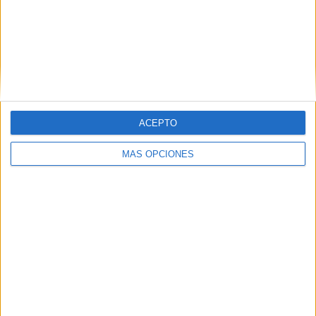
SHARE
SHARE
ENVIAR
PIN
ACEPTO
MÁS OPCIONES
SÍGUENOS EN FACEBOOK