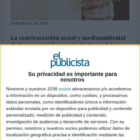
29 DE JULIO DE 2019
La concienciación social y medioambiental
de los consumidores pasa factura a las
marcas de moda rápida y sitúan a Zara y
H&M en segundo y sexto lugar
Tejidos innovadores y prendas multifunción han
Su privacidad es importante para
sido las responsables de impulsar el valor de las
nosotros
marcas de ropa en la edición de este año del
Nosotros y nuestros 1538
socios
almacenamos y/o accedemos
ranking BrandZ de las 100 marcas más
a información en un dispositivo, como cookies, y procesamos
valiosas del mundo
, realizado por
Kantar
y
datos personales, como identificadores únicos e información
WPP
.
estándar enviada por un dispositivo para publicidad y contenido
personalizado, medición de publicidad y contenido,
BrandZ es el único ranking que valora las marcas
investigación de audiencia y desarrollo de servicios.
Con su
combinando el desempeño financiero de las
permiso, nosotros y nuestros socios podemos utilizar datos de
localización geográfica precisa e identificación mediante las
mismas con las opiniones de millones de