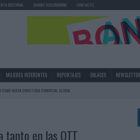
ERTA EDITORIAL
QUIERO SUSCRIBIRME
CONTACTO
MUJERES REFERENTES
REPORTAJES
ENLACES
NEWSLETTE
I COMO NUEVA DIRECTORA COMERCIAL GLOBAL
BLE INSPIRADA EN CORNETTO, CALIPPO Y SOLERO
MAR EL PATRIMONIO HISTÓRICO EN ACTIVOS CULTURALES Y ECONÓMICOS
a tanto en las OTT
LA GESTIÓN DE SUS RELACIONES CON LOS MEDIOS