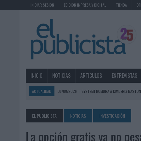
INICIAR SESIÓN
EDICIÓN IMPRESA Y DIGITAL
TIENDA
OF
INICIO
NOTICIAS
ARTÍCULOS
ENTREVISTAS
ACTUALIDAD
06/08/2026
|
SYSTEM1 NOMBRA A KIMBERLY BASTON
06/08/2026
|
FRIGO Y UNIQLO LANZAN UNA COLECCIÓN PERSONALIZA
06/08/2026
|
LA IA ESTÁ SUBIENDO EL LISTÓN DE LA CREATIVIDAD
EL PUBLICISTA
NOTICIAS
INVESTIGACIÓN
05/08/2026
|
BEON WORLDWIDE LANZA RAÍZ URBANA PARA TRANSFOR
La opción gratis ya no pes
05/08/2026
|
FABRA COMUNICACIÓN INCORPORA A CASONÁ Y ASUME 