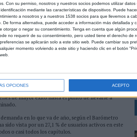
ontenidos para verlos sin conexión. En este contexto,
os.
Con su permiso, nosotros y nuestros socios podemos utilizar datos 
precio superan a las de contenidos es Apple TV+.
identificación mediante las características de dispositivos. Puede hacer
ntimiento a nosotros y a nuestros 1538 socios para que llevemos a ca
. De forma alternativa, puede acceder a información más detallada y 
e otorgar o negar su consentimiento.
Tenga en cuenta que algún proc
lecomunicaciones y el Audiovisual 2018, de la CNMC,
de no requerir de su consentimiento, pero usted tiene el derecho de r
n acceso a Internet era usuario de alguno (o varios)
referencias se aplicarán solo a este sitio web. Puede cambiar sus pref
go. Un 44,2% de los internautas consume contenidos
alquier momento volviendo a este sitio y haciendo clic en el botón "Pri
 web.
vez a la semana, siendo el contenido online que
o de las series (50,1%) y de las películas (34,7%)”.
C
A
de data de Captify lo hacen asociado a series, siendo
ia. Los usuarios que buscan “Juego de tronos” buscan
I
ÁS OPCIONES
ACEPTO
” buscan Netflix. Esto nos lleva a pensar que el
D
ries de mayor éxito hasta el punto de llevarle a
minado.
jo demanda en lo que va de año, según el Barómetro
 sido vista por un 27,1 % de usuarios activos en este
odos o casi todos los capítulos.