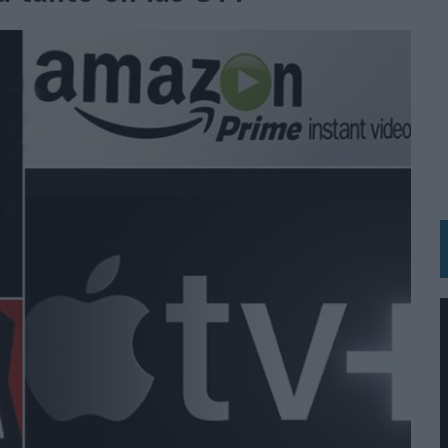
ARIO EN SU ÚLTIMA CAMPAÑA INTERNACIONAL
N DE MARCA A LARGO PLAZO Y LA MEDICIÓN SON DOS CARAS DE LA MISMA
N HOTELS & RESORTS
VECES’, DE INUSUALY PARA CERVEZA CAPAZ
 PARA ORANGE
 UNA OPORTUNIDAD DE INCLUSIÓN
RANO’
UDIO EN SU NUEVA CAMPAÑA GLOBAL DE MARCA
VISTAR
 EL REGRESO DEL FÚTBOL
SU PRÓXIMA CAMISETA FOREVER GREEN
O DE 'LOS SIMPSON'
 AVAL DE SU CALIDAD