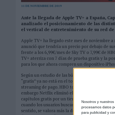
03/08/2026
|
PRESENTADO EL JURADO DE LOS PREMIOS DE MARKETI
11 DE NOVIEMBRE DE 2019
06/08/2026
|
EL USO DE LA IA GENERATIVA ALCANZA YA AL 62% DE L
Ante la llegada de Apple TV+ a España, Cap
analizado el posicionamiento de las distin
el vertical de entretenimiento de su red de
Apple TV+ ha llegado este mes de noviembre a m
anunció que tendría un precio por debajo de sus
frente a los 6,99€/mes de Sky TV o 7,99€ de HB
TV+ aterriza con 7 días de prueba gratis y la po
para los que ahora compren un dispositivo iPho
Según un estudio de las búsquedas sobre OTTs re
“gratis” ya no está en el top of mind de los usuar
streaming de pago. HBO todavía ofrece un mes d
embargo Netflix eliminó el mes de prueba gratis
capítulos gratis por un tiempo limitado (para h
Nosotros y nuestro
cuando los usuarios buscan “gratis” lo hacen ref
procesamos datos per
sentido, se valora más la descarga de series qu
para publicidad y co