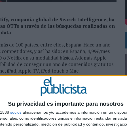
NG Y COMUNICACIÓN EN EL SECTOR ASEGURADOR 2026
OS ESPAÑOLES
tify, compañía global de Search Intelligence, ha
tas OTTs a través de las búsquedas realizadas en
 data
ás de 100 países, entre ellos, España. Hace un año
 competidores, y así ha sido: en España, 4,99€/mes
O o Netflix en su modalidad básica. Además Apple
sibilidad de conseguir un año de contenidos gratuitos
ne, iPad, Apple TV, iPod touch o Mac.
alizadas en la red de data de Captify, la opción
ios a la hora de elegir su servicio de vídeo en
e prueba gratis y Amazon Prime, 30 días gratis. Sin
 en marzo y desde finales de septiembre deja ver solo
Su privacidad es importante para nosotros
acer frente a la llegada de Apple TV). Actualmente
s 1538
socios
almacenamos y/o accedemos a información en un disposit
erido a la descarga gratuita de contenidos. En este
0
sonales, como identificadores únicos e información estándar enviada 
e de películas. Netflix, Amazon Prime y Apple TV
ntenido personalizado, medición de publicidad y contenido, investigaci