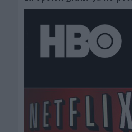
05/08/2026
|
LOPESAN HOTELS & RESORTS ACERCA EL PARAÍSO CAN
05/08/2026
|
LUIS ARQUILLOS (BURGO DE ARIAS): “LA CONSTRUCCIÓ
MONEDA”
04/08/2026
|
‘EL PARAÍSO MÁS CERCA’, DE 22GRADOS PARA LOPESA
04/08/2026
|
‘LA ÚNICA CERVEZA DEL MUNDO QUE SE DISFRUTA DOS 
04/08/2026
|
‘EL FÚTBOL SIN LAS PERSONAS’, DE DENTSU CREATIVE
04/08/2026
|
CAPAZ, LA CERVEZA QUE CONVIERTE CADA BOTELLA EN
04/08/2026
|
BABARIA Y MAXIBON SON ‘EL MATCH PERFECTO DEL VE
04/08/2026
|
AUDIBLE REIVINDICA EL PODER TRANSFORMADOR DEL A
03/08/2026
|
‘VUELVE EL FÚTBOL. VUELVE A SOÑAR’, DE VML PARA MO
03/08/2026
|
MOVISTAR APELA A LA ILUSIÓN DE LAS AFICIONES PARA
03/08/2026
|
EL REAL BETIS INVITA A LOS AFICIONADOS A DISEÑAR 
03/08/2026
|
KFC CONVIERTE LOS UBER EN UN HOMENAJE AL UNIVERS
03/08/2026
|
BACK MARKET PONE A LA MADRE DE SU FUNDADOR COMO